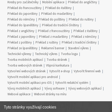
Kresby pro začátečníky
Mobilní aplikace
Překlad do angličtiny
Překlad do francouzštiny
Překlad do italštiny
Překlad do japonštiny
Překlad do maďarštiny
Překlad do němčiny
Překlad do polštiny
Překlad do ruštiny
Překlad do španělštiny
Překlad do tradiční čínštiny
Překlad z angličtiny
Překlad z francouzštiny
Překlad z italštiny
Překlad z japonštiny
Překlad z maďarštiny
Překlad z němčiny
Překlad z polštiny
Překlad z ruštiny
Překlad z tradiční čínštiny
Překlad ze španělštiny
Reklamní banner
Stavební výkres
Technické výkresy
Technický výkres
Tvorba loga
Tvorba mobilních aplikací
Tvorba stránek
Tvorba webových stránek
Vtipná karikatura
Vytvoření webových stránek
Vytvořit e-shop
Vytvořit firemní web
Vytvořit mobilní aplikaci pro android
Vytvořit mobilní aplikaci pro iOS
Vytvořit redakční systém
Vývoj mobilních aplikací
Vývoj software
Vývoj webových aplikací
Webové aplikace
Webové stránky na míru
Tyto stránky využívají cookies