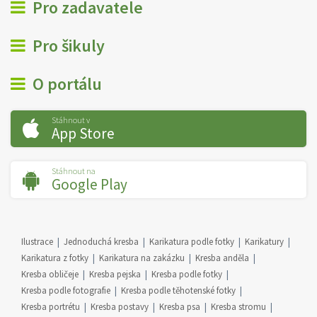
Pro zadavatele
Pro šikuly
O portálu
Stáhnout v
App Store
Stáhnout na
Google Play
Ilustrace
Jednoduchá kresba
Karikatura podle fotky
Karikatury
Karikatura z fotky
Karikatura na zakázku
Kresba anděla
Kresba obličeje
Kresba pejska
Kresba podle fotky
Kresba podle fotografie
Kresba podle těhotenské fotky
Kresba portrétu
Kresba postavy
Kresba psa
Kresba stromu