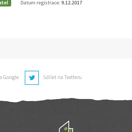
atel
Datum registrace:
9.12.2017
na Google
Sdílet na Twitteru