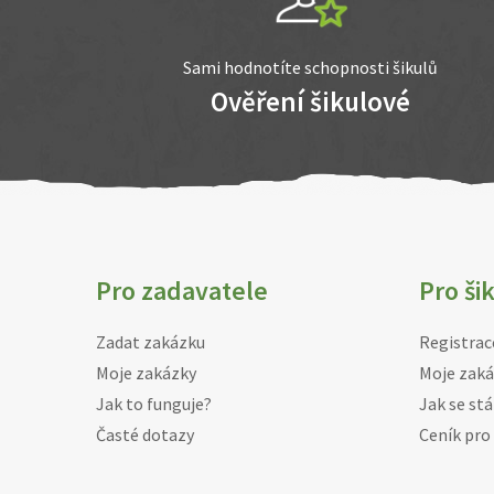
Sami hodnotíte schopnosti šikulů
Ověření šikulové
Pro zadavatele
Pro ši
Zadat zakázku
Registrac
Moje zakázky
Moje zaká
Jak to funguje?
Jak se stá
Časté dotazy
Ceník pro 