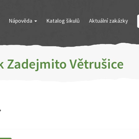
Nápověda
Katalog šikulů
Aktuální zakázky
k Zadejmito Větrušice
.