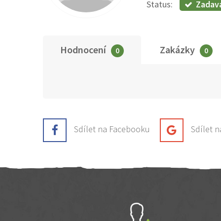
Zadav
Status:
Hodnocení
Zakázky
0
0
Sdílet na Facebooku
Sdílet 