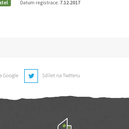
atel
Datum registrace:
7.12.2017
na Google
Sdílet na Twitteru