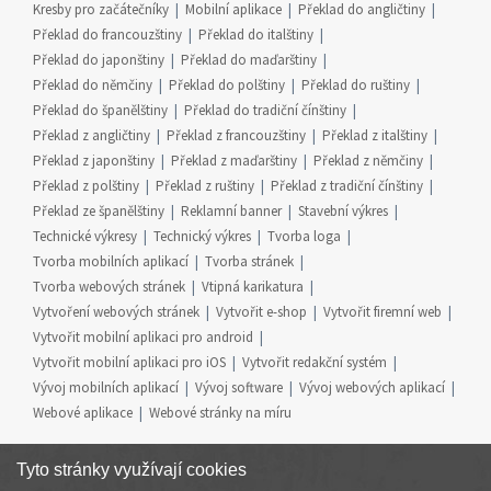
Kresby pro začátečníky
Mobilní aplikace
Překlad do angličtiny
Překlad do francouzštiny
Překlad do italštiny
Překlad do japonštiny
Překlad do maďarštiny
Překlad do němčiny
Překlad do polštiny
Překlad do ruštiny
Překlad do španělštiny
Překlad do tradiční čínštiny
Překlad z angličtiny
Překlad z francouzštiny
Překlad z italštiny
Překlad z japonštiny
Překlad z maďarštiny
Překlad z němčiny
Překlad z polštiny
Překlad z ruštiny
Překlad z tradiční čínštiny
Překlad ze španělštiny
Reklamní banner
Stavební výkres
Technické výkresy
Technický výkres
Tvorba loga
Tvorba mobilních aplikací
Tvorba stránek
Tvorba webových stránek
Vtipná karikatura
Vytvoření webových stránek
Vytvořit e-shop
Vytvořit firemní web
Vytvořit mobilní aplikaci pro android
Vytvořit mobilní aplikaci pro iOS
Vytvořit redakční systém
Vývoj mobilních aplikací
Vývoj software
Vývoj webových aplikací
Webové aplikace
Webové stránky na míru
Tyto stránky využívají cookies