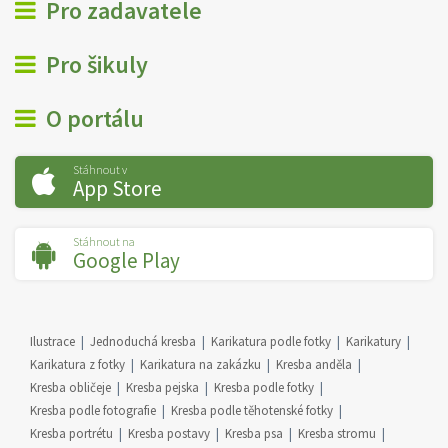
Pro zadavatele
Pro šikuly
O portálu
Stáhnout v
App Store
Stáhnout na
Google Play
Ilustrace
Jednoduchá kresba
Karikatura podle fotky
Karikatury
Karikatura z fotky
Karikatura na zakázku
Kresba anděla
Kresba obličeje
Kresba pejska
Kresba podle fotky
Kresba podle fotografie
Kresba podle těhotenské fotky
Kresba portrétu
Kresba postavy
Kresba psa
Kresba stromu