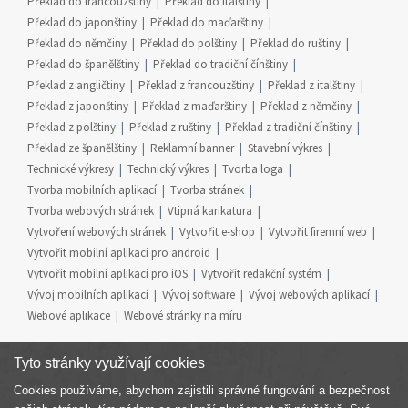
Překlad do francouzštiny
Překlad do italštiny
Překlad do japonštiny
Překlad do maďarštiny
Překlad do němčiny
Překlad do polštiny
Překlad do ruštiny
Překlad do španělštiny
Překlad do tradiční čínštiny
Překlad z angličtiny
Překlad z francouzštiny
Překlad z italštiny
Překlad z japonštiny
Překlad z maďarštiny
Překlad z němčiny
Překlad z polštiny
Překlad z ruštiny
Překlad z tradiční čínštiny
Překlad ze španělštiny
Reklamní banner
Stavební výkres
Technické výkresy
Technický výkres
Tvorba loga
Tvorba mobilních aplikací
Tvorba stránek
Tvorba webových stránek
Vtipná karikatura
Vytvoření webových stránek
Vytvořit e-shop
Vytvořit firemní web
Vytvořit mobilní aplikaci pro android
Vytvořit mobilní aplikaci pro iOS
Vytvořit redakční systém
Vývoj mobilních aplikací
Vývoj software
Vývoj webových aplikací
Webové aplikace
Webové stránky na míru
Tyto stránky využívají cookies
Cookies používáme, abychom zajistili správné fungování a bezpečnost