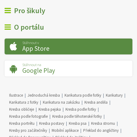
Pro šikuly
O portálu
Stáhnout v
App Store
Stáhnout na
Google Play
Ilustrace
Jednoduchá kresba
Karikatura podle fotky
Karikatury
Karikatura z fotky
Karikatura na zakázku
Kresba anděla
Kresba obličeje
Kresba pejska
Kresba podle fotky
Kresba podle fotografie
Kresba podle těhotenské fotky
Kresba portrétu
Kresba postavy
Kresba psa
Kresba stromu
Kresby pro začátečníky
Mobilní aplikace
Překlad do angličtiny