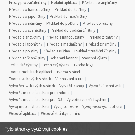
Kresby pro začátečníky
Mobilní aplikace
Překlad do angličtiny
Překlad do francouzštiny
Překlad do italštiny
Překlad do japonštiny
Překlad do maďarštiny
Překlad do němčiny
Překlad do polštiny
Překlad do ruštiny
Překlad do španělštiny
Překlad do tradiční čínštiny
Překlad z angličtiny
Překlad z francouzštiny
Překlad z italštiny
Překlad z japonštiny
Překlad z maďarštiny
Překlad z němčiny
Překlad z polštiny
Překlad z ruštiny
Překlad z tradiční čínštiny
Překlad ze španělštiny
Reklamní banner
Stavební výkres
Technické výkresy
Technický výkres
Tvorba loga
Tvorba mobilních aplikací
Tvorba stránek
Tvorba webových stránek
Vtipná karikatura
Vytvoření webových stránek
Vytvořit e-shop
Vytvořit firemní web
Vytvořit mobilní aplikaci pro android
Vytvořit mobilní aplikaci pro iOS
Vytvořit redakční systém
Vývoj mobilních aplikací
Vývoj software
Vývoj webových aplikací
Webové aplikace
Webové stránky na míru
Tyto stránky využívají cookies