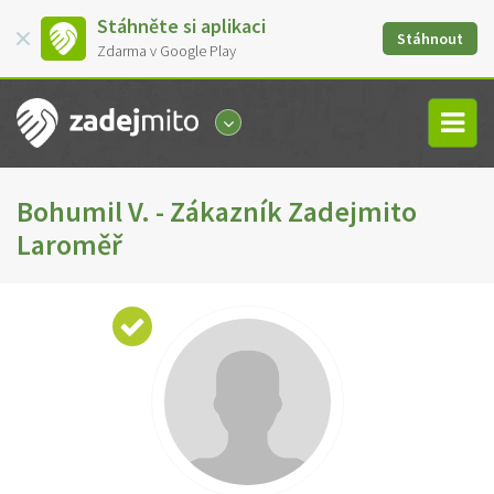
Stáhněte si aplikaci
Stáhnout
Zdarma v Google Play
Bohumil V. - Zákazník Zadejmito
Laroměř