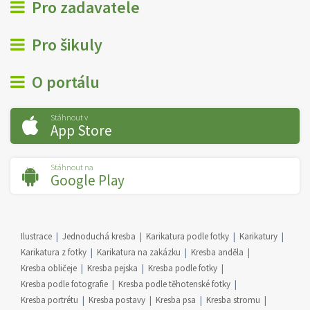
Pro zadavatele
Pro šikuly
O portálu
Stáhnout v
App Store
Stáhnout na
Google Play
Ilustrace
Jednoduchá kresba
Karikatura podle fotky
Karikatury
Karikatura z fotky
Karikatura na zakázku
Kresba anděla
Kresba obličeje
Kresba pejska
Kresba podle fotky
Kresba podle fotografie
Kresba podle těhotenské fotky
Kresba portrétu
Kresba postavy
Kresba psa
Kresba stromu