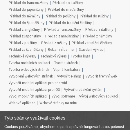
Překlad do francouzštiny
Překlad do italštiny
Překlad do japonštiny
Překlad do maďarštiny
Překlad do němčiny
Překlad do polštiny
Překlad do ruštiny
Překlad do španělštiny
Překlad do tradiční čínštiny
Překlad z angličtiny
Překlad z francouzštiny
Překlad z italštiny
Překlad z japonštiny
Překlad z maďarštiny
Překlad z němčiny
Překlad z polštiny
Překlad z ruštiny
Překlad z tradiční čínštiny
Překlad ze španělštiny
Reklamní banner
Stavební výkres
Technické výkresy
Technický výkres
Tvorba loga
Tvorba mobilních aplikací
Tvorba stránek
Tvorba webových stránek
Vtipná karikatura
Vytvoření webových stránek
Vytvořit e-shop
Vytvořit firemní web
Vytvořit mobilní aplikaci pro android
Vytvořit mobilní aplikaci pro iOS
Vytvořit redakční systém
Vývoj mobilních aplikací
Vývoj software
Vývoj webových aplikací
Webové aplikace
Webové stránky na míru
Tyto stránky využívají cookies
Cookies používáme, abychom zajistili správné fungování a bezpečnost