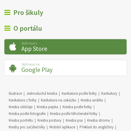
Pro šikuly
O portálu
Stáhnout v
App Store
Stáhnout na
Google Play
Ilustrace
Jednoduchá kresba
Karikatura podle fotky
Karikatury
Karikatura z fotky
Karikatura na zakázku
Kresba anděla
Kresba obličeje
Kresba pejska
Kresba podle fotky
Kresba podle fotografie
Kresba podle těhotenské fotky
Kresba portrétu
Kresba postavy
Kresba psa
Kresba stromu
Kresby pro začátečníky
Mobilní aplikace
Překlad do angličtiny