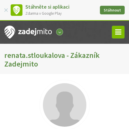
Stáhněte si aplikaci
Stáhnout
Zdarma v Google Play
renata.stloukalova - Zákazník
Zadejmito