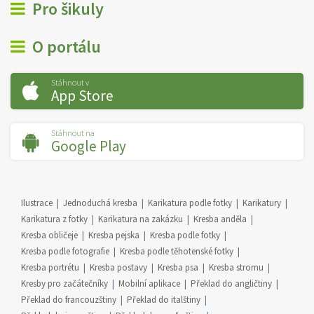
Pro šikuly
O portálu
Stáhnout v
App Store
Stáhnout na
Google Play
Ilustrace
Jednoduchá kresba
Karikatura podle fotky
Karikatury
Karikatura z fotky
Karikatura na zakázku
Kresba anděla
Kresba obličeje
Kresba pejska
Kresba podle fotky
Kresba podle fotografie
Kresba podle těhotenské fotky
Kresba portrétu
Kresba postavy
Kresba psa
Kresba stromu
Kresby pro začátečníky
Mobilní aplikace
Překlad do angličtiny
Překlad do francouzštiny
Překlad do italštiny