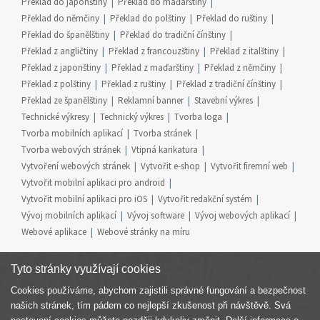
Překlad do japonštiny
Překlad do maďarštiny
Překlad do němčiny
Překlad do polštiny
Překlad do ruštiny
Překlad do španělštiny
Překlad do tradiční čínštiny
Překlad z angličtiny
Překlad z francouzštiny
Překlad z italštiny
Překlad z japonštiny
Překlad z maďarštiny
Překlad z němčiny
Překlad z polštiny
Překlad z ruštiny
Překlad z tradiční čínštiny
Překlad ze španělštiny
Reklamní banner
Stavební výkres
Technické výkresy
Technický výkres
Tvorba loga
Tvorba mobilních aplikací
Tvorba stránek
Tvorba webových stránek
Vtipná karikatura
Vytvoření webových stránek
Vytvořit e-shop
Vytvořit firemní web
Vytvořit mobilní aplikaci pro android
Vytvořit mobilní aplikaci pro iOS
Vytvořit redakční systém
Vývoj mobilních aplikací
Vývoj software
Vývoj webových aplikací
Webové aplikace
Webové stránky na míru
Tyto stránky využívají cookies
Cookies používáme, abychom zajistili správné fungování a bezpečnost
Součást skupiny
našich stránek, tím pádem co nejlepší zkušenost při návštěvě. Svá