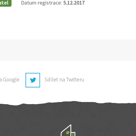
atel
Datum registrace:
5.12.2017
na Google
Sdílet na Twitteru