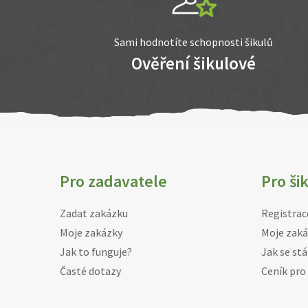
Sami hodnotíte schopnosti šikulů
Ověření šikulové
Pro zadavatele
Pro ši
Zadat zakázku
Registrac
Moje zakázky
Moje zaká
Jak to funguje?
Jak se stá
Časté dotazy
Ceník pro 