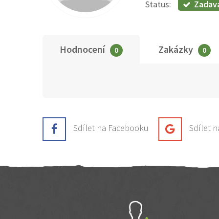
Zadav
Status:
Hodnocení
Zakázky
0
0
Sdílet na Facebooku
Sdílet 