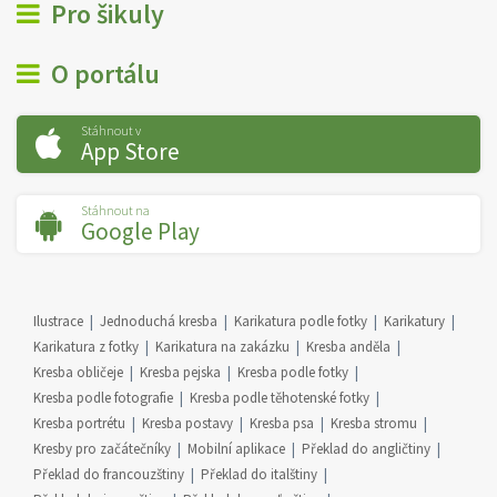
Pro šikuly
O portálu
Stáhnout v
App Store
Stáhnout na
Google Play
Ilustrace
Jednoduchá kresba
Karikatura podle fotky
Karikatury
Karikatura z fotky
Karikatura na zakázku
Kresba anděla
Kresba obličeje
Kresba pejska
Kresba podle fotky
Kresba podle fotografie
Kresba podle těhotenské fotky
Kresba portrétu
Kresba postavy
Kresba psa
Kresba stromu
Kresby pro začátečníky
Mobilní aplikace
Překlad do angličtiny
Překlad do francouzštiny
Překlad do italštiny