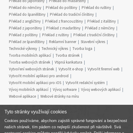
Překlad do japonštiny
Překlad do maďarštiny
Překlad do němčiny
Překlad do polštiny
Překlad do ruštiny
Překlad do španělštiny
Překlad do tradiční čínštiny
Překlad z angličtiny
Překlad z francouzštiny
Překlad z italštiny
Překlad z japonštiny
Překlad z maďarštiny
Překlad z němčiny
Překlad z polštiny
Překlad z ruštiny
Překlad z tradiční čínštiny
Překlad ze španělštiny
Reklamní banner
Stavební výkres
Technické výkresy
Technický výkres
Tvorba loga
Tvorba mobilních aplikací
Tvorba stránek
Tvorba webových stránek
Vtipná karikatura
Vytvoření webových stránek
Vytvořit e-shop
Vytvořit firemní web
Vytvořit mobilní aplikaci pro android
Vytvořit mobilní aplikaci pro iOS
Vytvořit redakční systém
Vývoj mobilních aplikací
Vývoj software
Vývoj webových aplikací
Webové aplikace
Webové stránky na míru
Tyto stránky využívají cookies
Cookies používáme, abychom zajistili správné fungování a bezpečnost
Součást skupiny
našich stránek, tím pádem co nejlepší zkušenost při návštěvě. Svá