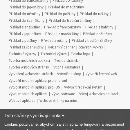
Překlad do francouzštiny
Překlad do italštiny
Překlad do japonštiny
Překlad do maďarštiny
Překlad do němčiny
Překlad do polštiny
Překlad do ruštiny
Překlad do španělštiny
Překlad do tradiční čínštiny
Překlad z angličtiny
Překlad z francouzštiny
Překlad z italštiny
Překlad z japonštiny
Překlad z maďarštiny
Překlad z němčiny
Překlad z polštiny
Překlad z ruštiny
Překlad z tradiční čínštiny
Překlad ze španělštiny
Reklamní banner
Stavební výkres
Technické výkresy
Technický výkres
Tvorba loga
Tvorba mobilních aplikací
Tvorba stránek
Tvorba webových stránek
Vtipná karikatura
Vytvoření webových stránek
Vytvořit e-shop
Vytvořit firemní web
Vytvořit mobilní aplikaci pro android
Vytvořit mobilní aplikaci pro iOS
Vytvořit redakční systém
Vývoj mobilních aplikací
Vývoj software
Vývoj webových aplikací
Webové aplikace
Webové stránky na míru
Tyto stránky využívají cookies
Cookies používáme, abychom zajistili správné fungování a bezpečnost