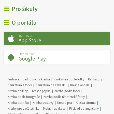
Pro šikuly
O portálu
Stáhnout v
App Store
Stáhnout na
Google Play
Ilustrace
Jednoduchá kresba
Karikatura podle fotky
Karikatury
Karikatura z fotky
Karikatura na zakázku
Kresba anděla
Kresba obličeje
Kresba pejska
Kresba podle fotky
Kresba podle fotografie
Kresba podle těhotenské fotky
Kresba portrétu
Kresba postavy
Kresba psa
Kresba stromu
Kresby pro začátečníky
Mobilní aplikace
Překlad do angličtiny