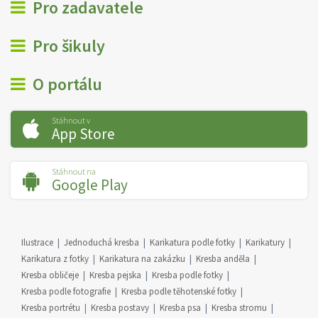
Pro zadavatele
Pro šikuly
O portálu
Stáhnout v
App Store
Stáhnout na
Google Play
Ilustrace
Jednoduchá kresba
Karikatura podle fotky
Karikatury
Karikatura z fotky
Karikatura na zakázku
Kresba anděla
Kresba obličeje
Kresba pejska
Kresba podle fotky
Kresba podle fotografie
Kresba podle těhotenské fotky
Kresba portrétu
Kresba postavy
Kresba psa
Kresba stromu