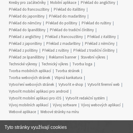
Kresby pro začátečníky
Mobilní aplikace
Překlad do angličtiny
Překlad do francouzštiny
Překlad do italštiny
Překlad do japonštiny
Překlad do maďarštiny
Překlad do němčiny
Překlad do polštiny
Překlad do ruštiny
Překlad do španělštiny
Překlad do tradiční čínštiny
Překlad z angličtiny
Překlad z francouzštiny
Překlad z italštiny
Překlad z japonštiny
Překlad z maďarštiny
Překlad z němčiny
Překlad z polštiny
Překlad z ruštiny
Překlad z tradiční čínštiny
Překlad ze španělštiny
Reklamní banner
Stavební výkres
Technické výkresy
Technický výkres
Tvorba loga
Tvorba mobilních aplikací
Tvorba stránek
Tvorba webových stránek
Vtipná karikatura
Vytvoření webových stránek
Vytvořit e-shop
Vytvořit firemní web
Vytvořit mobilní aplikaci pro android
Vytvořit mobilní aplikaci pro iOS
Vytvořit redakční systém
Vývoj mobilních aplikací
Vývoj software
Vývoj webových aplikací
Webové aplikace
Webové stránky na míru
Tyto stránky využívají cookies