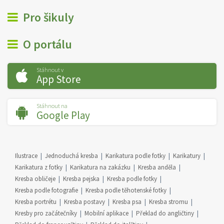
Pro šikuly
O portálu
Stáhnout v
App Store
Stáhnout na
Google Play
Ilustrace
Jednoduchá kresba
Karikatura podle fotky
Karikatury
Karikatura z fotky
Karikatura na zakázku
Kresba anděla
Kresba obličeje
Kresba pejska
Kresba podle fotky
Kresba podle fotografie
Kresba podle těhotenské fotky
Kresba portrétu
Kresba postavy
Kresba psa
Kresba stromu
Kresby pro začátečníky
Mobilní aplikace
Překlad do angličtiny