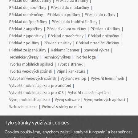
Překlad do francouzštiny
Překlad do italštiny
Překlad do japonštiny
Překlad do maďarštiny
Překlad do němčiny
Překlad do polštiny
Překlad do ruštiny
Překlad do španělštiny
Překlad do tradiční čínštiny
Překlad z angličtiny
Překlad z francouzštiny
Překlad z italštiny
Překlad z japonštiny
Překlad z maďarštiny
Překlad z němčiny
Překlad z polštiny
Překlad z ruštiny
Překlad z tradiční čínštiny
Překlad ze španělštiny
Reklamní banner
Stavební výkres
Technické výkresy
Technický výkres
Tvorba loga
Tvorba mobilních aplikací
Tvorba stránek
Tvorba webových stránek
Vtipná karikatura
Vytvoření webových stránek
Vytvořit e-shop
Vytvořit firemní web
Vytvořit mobilní aplikaci pro android
Vytvořit mobilní aplikaci pro iOS
Vytvořit redakční systém
Vývoj mobilních aplikací
Vývoj software
Vývoj webových aplikací
Webové aplikace
Webové stránky na míru
Tyto stránky využívají cookies
Cookies používáme, abychom zajistili správné fungování a bezpečnost