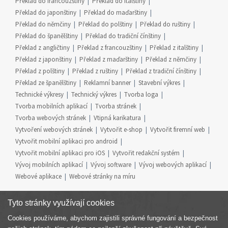
Překlad do francouzštiny
Překlad do italštiny
Překlad do japonštiny
Překlad do maďarštiny
Překlad do němčiny
Překlad do polštiny
Překlad do ruštiny
Překlad do španělštiny
Překlad do tradiční čínštiny
Překlad z angličtiny
Překlad z francouzštiny
Překlad z italštiny
Překlad z japonštiny
Překlad z maďarštiny
Překlad z němčiny
Překlad z polštiny
Překlad z ruštiny
Překlad z tradiční čínštiny
Překlad ze španělštiny
Reklamní banner
Stavební výkres
Technické výkresy
Technický výkres
Tvorba loga
Tvorba mobilních aplikací
Tvorba stránek
Tvorba webových stránek
Vtipná karikatura
Vytvoření webových stránek
Vytvořit e-shop
Vytvořit firemní web
Vytvořit mobilní aplikaci pro android
Vytvořit mobilní aplikaci pro iOS
Vytvořit redakční systém
Vývoj mobilních aplikací
Vývoj software
Vývoj webových aplikací
Webové aplikace
Webové stránky na míru
Tyto stránky využívají cookies
Cookies používáme, abychom zajistili správné fungování a bezpečnost