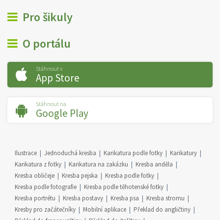
Pro šikuly
O portálu
Stáhnout v
App Store
Stáhnout na
Google Play
Ilustrace
Jednoduchá kresba
Karikatura podle fotky
Karikatury
Karikatura z fotky
Karikatura na zakázku
Kresba anděla
Kresba obličeje
Kresba pejska
Kresba podle fotky
Kresba podle fotografie
Kresba podle těhotenské fotky
Kresba portrétu
Kresba postavy
Kresba psa
Kresba stromu
Kresby pro začátečníky
Mobilní aplikace
Překlad do angličtiny