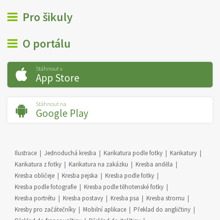
Pro šikuly
O portálu
Stáhnout v
App Store
Stáhnout na
Google Play
Ilustrace
Jednoduchá kresba
Karikatura podle fotky
Karikatury
Karikatura z fotky
Karikatura na zakázku
Kresba anděla
Kresba obličeje
Kresba pejska
Kresba podle fotky
Kresba podle fotografie
Kresba podle těhotenské fotky
Kresba portrétu
Kresba postavy
Kresba psa
Kresba stromu
Kresby pro začátečníky
Mobilní aplikace
Překlad do angličtiny