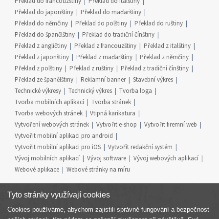
Překlad do francouzštiny
Překlad do italštiny
Překlad do japonštiny
Překlad do maďarštiny
Překlad do němčiny
Překlad do polštiny
Překlad do ruštiny
Překlad do španělštiny
Překlad do tradiční čínštiny
Překlad z angličtiny
Překlad z francouzštiny
Překlad z italštiny
Překlad z japonštiny
Překlad z maďarštiny
Překlad z němčiny
Překlad z polštiny
Překlad z ruštiny
Překlad z tradiční čínštiny
Překlad ze španělštiny
Reklamní banner
Stavební výkres
Technické výkresy
Technický výkres
Tvorba loga
Tvorba mobilních aplikací
Tvorba stránek
Tvorba webových stránek
Vtipná karikatura
Vytvoření webových stránek
Vytvořit e-shop
Vytvořit firemní web
Vytvořit mobilní aplikaci pro android
Vytvořit mobilní aplikaci pro iOS
Vytvořit redakční systém
Vývoj mobilních aplikací
Vývoj software
Vývoj webových aplikací
Webové aplikace
Webové stránky na míru
Tyto stránky využívají cookies
Cookies používáme, abychom zajistili správné fungování a bezpečnost