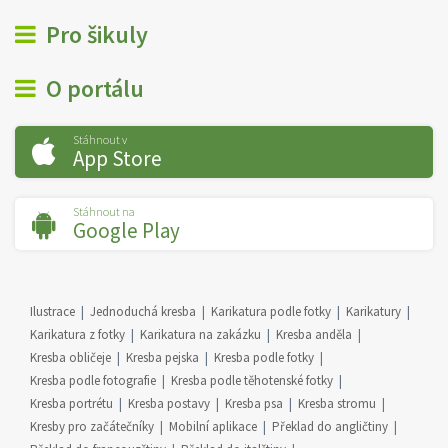
Pro šikuly
O portálu
Stáhnout v
App Store
Stáhnout na
Google Play
Ilustrace
Jednoduchá kresba
Karikatura podle fotky
Karikatury
Karikatura z fotky
Karikatura na zakázku
Kresba anděla
Kresba obličeje
Kresba pejska
Kresba podle fotky
Kresba podle fotografie
Kresba podle těhotenské fotky
Kresba portrétu
Kresba postavy
Kresba psa
Kresba stromu
Kresby pro začátečníky
Mobilní aplikace
Překlad do angličtiny