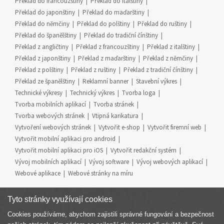
Překlad do francouzštiny
Překlad do italštiny
Překlad do japonštiny
Překlad do maďarštiny
Překlad do němčiny
Překlad do polštiny
Překlad do ruštiny
Překlad do španělštiny
Překlad do tradiční čínštiny
Překlad z angličtiny
Překlad z francouzštiny
Překlad z italštiny
Překlad z japonštiny
Překlad z maďarštiny
Překlad z němčiny
Překlad z polštiny
Překlad z ruštiny
Překlad z tradiční čínštiny
Překlad ze španělštiny
Reklamní banner
Stavební výkres
Technické výkresy
Technický výkres
Tvorba loga
Tvorba mobilních aplikací
Tvorba stránek
Tvorba webových stránek
Vtipná karikatura
Vytvoření webových stránek
Vytvořit e-shop
Vytvořit firemní web
Vytvořit mobilní aplikaci pro android
Vytvořit mobilní aplikaci pro iOS
Vytvořit redakční systém
Vývoj mobilních aplikací
Vývoj software
Vývoj webových aplikací
Webové aplikace
Webové stránky na míru
Tyto stránky využívají cookies
Cookies používáme, abychom zajistili správné fungování a bezpečnost