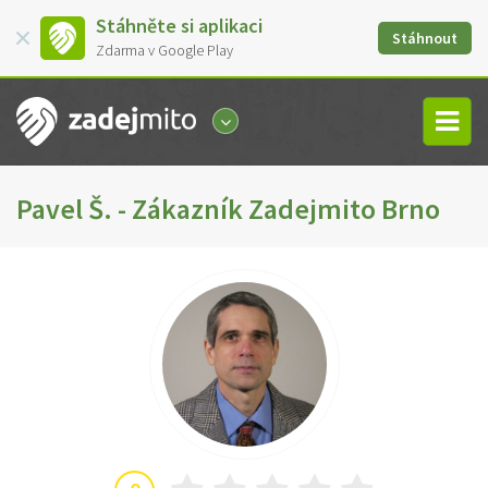
Stáhněte si aplikaci
Stáhnout
Zdarma v Google Play
Pavel Š. - Zákazník Zadejmito Brno