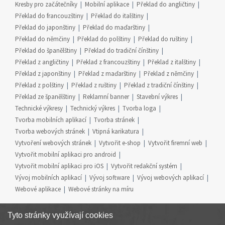
Kresby pro začátečníky
Mobilní aplikace
Překlad do angličtiny
Překlad do francouzštiny
Překlad do italštiny
Překlad do japonštiny
Překlad do maďarštiny
Překlad do němčiny
Překlad do polštiny
Překlad do ruštiny
Překlad do španělštiny
Překlad do tradiční čínštiny
Překlad z angličtiny
Překlad z francouzštiny
Překlad z italštiny
Překlad z japonštiny
Překlad z maďarštiny
Překlad z němčiny
Překlad z polštiny
Překlad z ruštiny
Překlad z tradiční čínštiny
Překlad ze španělštiny
Reklamní banner
Stavební výkres
Technické výkresy
Technický výkres
Tvorba loga
Tvorba mobilních aplikací
Tvorba stránek
Tvorba webových stránek
Vtipná karikatura
Vytvoření webových stránek
Vytvořit e-shop
Vytvořit firemní web
Vytvořit mobilní aplikaci pro android
Vytvořit mobilní aplikaci pro iOS
Vytvořit redakční systém
Vývoj mobilních aplikací
Vývoj software
Vývoj webových aplikací
Webové aplikace
Webové stránky na míru
Tyto stránky využívají cookies