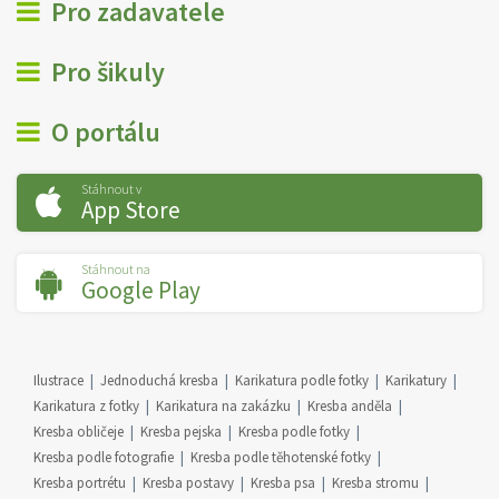
Pro zadavatele
Pro šikuly
O portálu
Stáhnout v
App Store
Stáhnout na
Google Play
Ilustrace
Jednoduchá kresba
Karikatura podle fotky
Karikatury
Karikatura z fotky
Karikatura na zakázku
Kresba anděla
Kresba obličeje
Kresba pejska
Kresba podle fotky
Kresba podle fotografie
Kresba podle těhotenské fotky
Kresba portrétu
Kresba postavy
Kresba psa
Kresba stromu