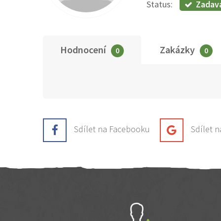
Zadav
Status:
Hodnocení
Zakázky
0
0
Sdílet na Facebooku
Sdílet 