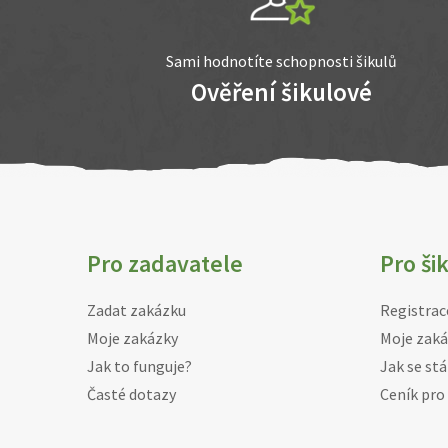
Sami hodnotíte schopnosti šikulů
Ověření šikulové
Pro zadavatele
Pro ši
Zadat zakázku
Registrac
Moje zakázky
Moje zaká
Jak to funguje?
Jak se stá
Časté dotazy
Ceník pro 