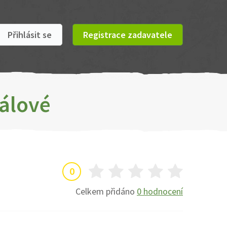
Přihlásit se
Registrace zadavatele
rálové
0
Celkem přidáno
0 hodnocení