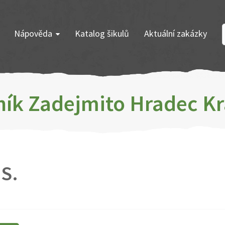
Nápověda
Katalog šikulů
Aktuální zakázky
zník Zadejmito Hradec K
 S.