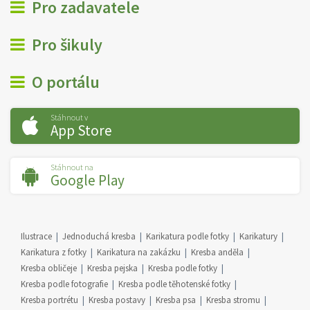
Pro zadavatele
Pro šikuly
O portálu
Stáhnout v
App Store
Stáhnout na
Google Play
Ilustrace
Jednoduchá kresba
Karikatura podle fotky
Karikatury
Karikatura z fotky
Karikatura na zakázku
Kresba anděla
Kresba obličeje
Kresba pejska
Kresba podle fotky
Kresba podle fotografie
Kresba podle těhotenské fotky
Kresba portrétu
Kresba postavy
Kresba psa
Kresba stromu