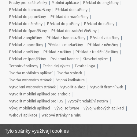
Kresby pro začátečníky
Mobilní aplikace
Překlad do angličtiny
Překlad do francouzštiny
Překlad do italštiny
Překlad do japonštiny
Překlad do maďarštiny
Překlad do němčiny
Překlad do polštiny
Překlad do ruštiny
Překlad do španělštiny
Překlad do tradiční čínštiny
Překlad z angličtiny
Překlad z francouzštiny
Překlad z italštiny
Překlad z japonštiny
Překlad z maďarštiny
Překlad z němčiny
Překlad z polštiny
Překlad z ruštiny
Překlad z tradiční čínštiny
Překlad ze španělštiny
Reklamní banner
Stavební výkres
Technické výkresy
Technický výkres
Tvorba loga
Tvorba mobilních aplikací
Tvorba stránek
Tvorba webových stránek
Vtipná karikatura
Vytvoření webových stránek
Vytvořit e-shop
Vytvořit firemní web
Vytvořit mobilní aplikaci pro android
Vytvořit mobilní aplikaci pro iOS
Vytvořit redakční systém
Vývoj mobilních aplikací
Vývoj software
Vývoj webových aplikací
Webové aplikace
Webové stránky na míru
Tyto stránky využívají cookies