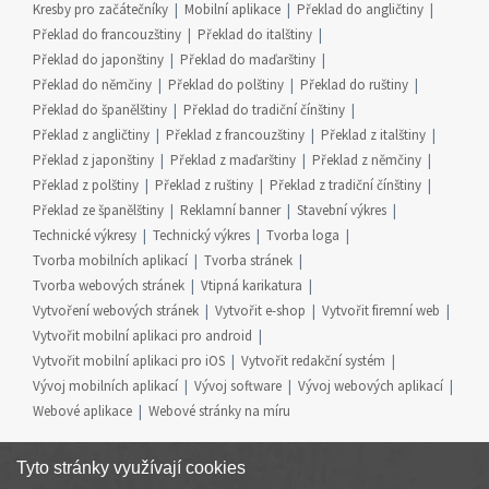
Kresby pro začátečníky
Mobilní aplikace
Překlad do angličtiny
Překlad do francouzštiny
Překlad do italštiny
Překlad do japonštiny
Překlad do maďarštiny
Překlad do němčiny
Překlad do polštiny
Překlad do ruštiny
Překlad do španělštiny
Překlad do tradiční čínštiny
Překlad z angličtiny
Překlad z francouzštiny
Překlad z italštiny
Překlad z japonštiny
Překlad z maďarštiny
Překlad z němčiny
Překlad z polštiny
Překlad z ruštiny
Překlad z tradiční čínštiny
Překlad ze španělštiny
Reklamní banner
Stavební výkres
Technické výkresy
Technický výkres
Tvorba loga
Tvorba mobilních aplikací
Tvorba stránek
Tvorba webových stránek
Vtipná karikatura
Vytvoření webových stránek
Vytvořit e-shop
Vytvořit firemní web
Vytvořit mobilní aplikaci pro android
Vytvořit mobilní aplikaci pro iOS
Vytvořit redakční systém
Vývoj mobilních aplikací
Vývoj software
Vývoj webových aplikací
Webové aplikace
Webové stránky na míru
Tyto stránky využívají cookies