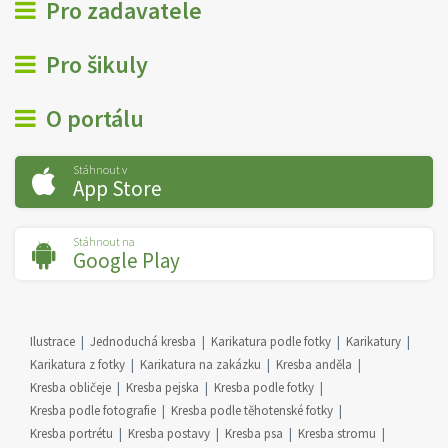
Pro zadavatele
Pro šikuly
O portálu
Stáhnout v
App Store
Stáhnout na
Google Play
Ilustrace
Jednoduchá kresba
Karikatura podle fotky
Karikatury
Karikatura z fotky
Karikatura na zakázku
Kresba anděla
Kresba obličeje
Kresba pejska
Kresba podle fotky
Kresba podle fotografie
Kresba podle těhotenské fotky
Kresba portrétu
Kresba postavy
Kresba psa
Kresba stromu