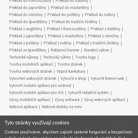
Překlad do francouzštiny
Překlad do italštiny
Překlad do japonštiny
Překlad do maďarštiny
Překlad do němčiny
Překlad do polštiny
Překlad do ruštiny
Překlad do španělštiny
Překlad do tradiční čínštiny
Překlad z angličtiny
Překlad z francouzštiny
Překlad z italštiny
Překlad z japonštiny
Překlad z maďarštiny
Překlad z němčiny
Překlad z polštiny
Překlad z ruštiny
Překlad z tradiční čínštiny
Překlad ze španělštiny
Reklamní banner
Stavební výkres
Technické výkresy
Technický výkres
Tvorba loga
Tvorba mobilních aplikací
Tvorba stránek
Tvorba webových stránek
Vtipná karikatura
Vytvoření webových stránek
Vytvořit e-shop
Vytvořit firemní web
Vytvořit mobilní aplikaci pro android
Vytvořit mobilní aplikaci pro iOS
Vytvořit redakční systém
Vývoj mobilních aplikací
Vývoj software
Vývoj webových aplikací
Webové aplikace
Webové stránky na míru
Tyto stránky využívají cookies
Cookies používáme, abychom zajistili správné fungování a bezpečnost