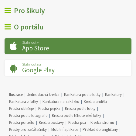
Pro šikuly
O portálu
Stáhnout v
App Store
Stáhnout na
Google Play
Ilustrace
Jednoduchá kresba
Karikatura podle fotky
Karikatury
Karikatura z fotky
Karikatura na zakázku
Kresba anděla
Kresba obličeje
Kresba pejska
Kresba podle fotky
Kresba podle fotografie
Kresba podle těhotenské fotky
Kresba portrétu
Kresba postavy
Kresba psa
Kresba stromu
Kresby pro začátečníky
Mobilní aplikace
Překlad do angličtiny