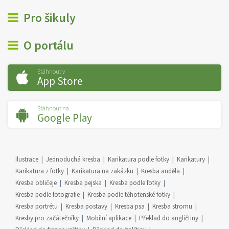
Pro šikuly
O portálu
Stáhnout v
App Store
Stáhnout na
Google Play
Ilustrace
Jednoduchá kresba
Karikatura podle fotky
Karikatury
Karikatura z fotky
Karikatura na zakázku
Kresba anděla
Kresba obličeje
Kresba pejska
Kresba podle fotky
Kresba podle fotografie
Kresba podle těhotenské fotky
Kresba portrétu
Kresba postavy
Kresba psa
Kresba stromu
Kresby pro začátečníky
Mobilní aplikace
Překlad do angličtiny