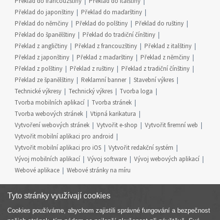
Překlad do francouzštiny
Překlad do italštiny
Překlad do japonštiny
Překlad do maďarštiny
Překlad do němčiny
Překlad do polštiny
Překlad do ruštiny
Překlad do španělštiny
Překlad do tradiční čínštiny
Překlad z angličtiny
Překlad z francouzštiny
Překlad z italštiny
Překlad z japonštiny
Překlad z maďarštiny
Překlad z němčiny
Překlad z polštiny
Překlad z ruštiny
Překlad z tradiční čínštiny
Překlad ze španělštiny
Reklamní banner
Stavební výkres
Technické výkresy
Technický výkres
Tvorba loga
Tvorba mobilních aplikací
Tvorba stránek
Tvorba webových stránek
Vtipná karikatura
Vytvoření webových stránek
Vytvořit e-shop
Vytvořit firemní web
Vytvořit mobilní aplikaci pro android
Vytvořit mobilní aplikaci pro iOS
Vytvořit redakční systém
Vývoj mobilních aplikací
Vývoj software
Vývoj webových aplikací
Webové aplikace
Webové stránky na míru
Tyto stránky využívají cookies
Cookies používáme, abychom zajistili správné fungování a bezpečnost