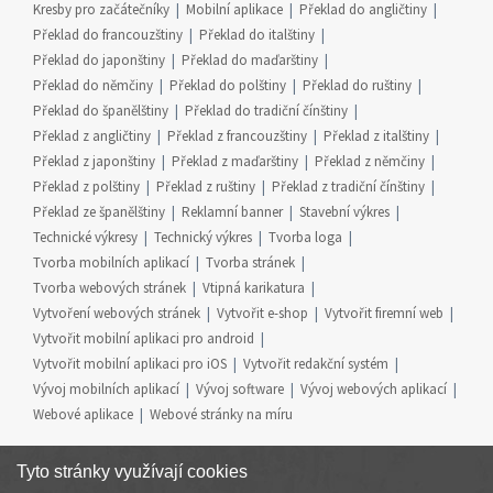
Kresby pro začátečníky
Mobilní aplikace
Překlad do angličtiny
Překlad do francouzštiny
Překlad do italštiny
Překlad do japonštiny
Překlad do maďarštiny
Překlad do němčiny
Překlad do polštiny
Překlad do ruštiny
Překlad do španělštiny
Překlad do tradiční čínštiny
Překlad z angličtiny
Překlad z francouzštiny
Překlad z italštiny
Překlad z japonštiny
Překlad z maďarštiny
Překlad z němčiny
Překlad z polštiny
Překlad z ruštiny
Překlad z tradiční čínštiny
Překlad ze španělštiny
Reklamní banner
Stavební výkres
Technické výkresy
Technický výkres
Tvorba loga
Tvorba mobilních aplikací
Tvorba stránek
Tvorba webových stránek
Vtipná karikatura
Vytvoření webových stránek
Vytvořit e-shop
Vytvořit firemní web
Vytvořit mobilní aplikaci pro android
Vytvořit mobilní aplikaci pro iOS
Vytvořit redakční systém
Vývoj mobilních aplikací
Vývoj software
Vývoj webových aplikací
Webové aplikace
Webové stránky na míru
Tyto stránky využívají cookies