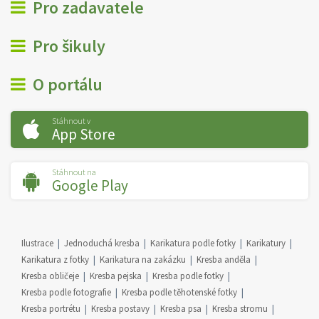
Pro zadavatele
Pro šikuly
O portálu
Stáhnout v
App Store
Stáhnout na
Google Play
Ilustrace
Jednoduchá kresba
Karikatura podle fotky
Karikatury
Karikatura z fotky
Karikatura na zakázku
Kresba anděla
Kresba obličeje
Kresba pejska
Kresba podle fotky
Kresba podle fotografie
Kresba podle těhotenské fotky
Kresba portrétu
Kresba postavy
Kresba psa
Kresba stromu