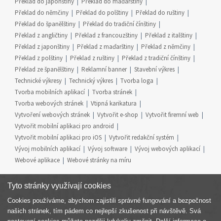
Překlad do japonštiny
Překlad do maďarštiny
Překlad do němčiny
Překlad do polštiny
Překlad do ruštiny
Překlad do španělštiny
Překlad do tradiční čínštiny
Překlad z angličtiny
Překlad z francouzštiny
Překlad z italštiny
Překlad z japonštiny
Překlad z maďarštiny
Překlad z němčiny
Překlad z polštiny
Překlad z ruštiny
Překlad z tradiční čínštiny
Překlad ze španělštiny
Reklamní banner
Stavební výkres
Technické výkresy
Technický výkres
Tvorba loga
Tvorba mobilních aplikací
Tvorba stránek
Tvorba webových stránek
Vtipná karikatura
Vytvoření webových stránek
Vytvořit e-shop
Vytvořit firemní web
Vytvořit mobilní aplikaci pro android
Vytvořit mobilní aplikaci pro iOS
Vytvořit redakční systém
Vývoj mobilních aplikací
Vývoj software
Vývoj webových aplikací
Webové aplikace
Webové stránky na míru
Tyto stránky využívají cookies
Cookies používáme, abychom zajistili správné fungování a bezpečnost
Součást skupiny
našich stránek, tím pádem co nejlepší zkušenost při návštěvě. Svá