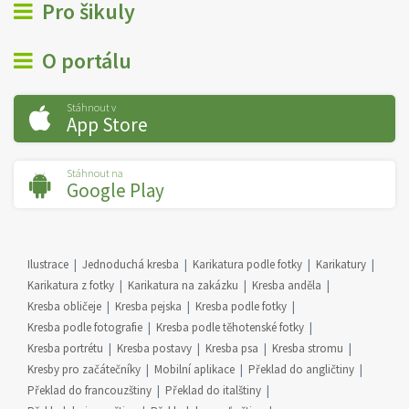
Pro šikuly
O portálu
Stáhnout v
App Store
Stáhnout na
Google Play
Ilustrace
Jednoduchá kresba
Karikatura podle fotky
Karikatury
Karikatura z fotky
Karikatura na zakázku
Kresba anděla
Kresba obličeje
Kresba pejska
Kresba podle fotky
Kresba podle fotografie
Kresba podle těhotenské fotky
Kresba portrétu
Kresba postavy
Kresba psa
Kresba stromu
Kresby pro začátečníky
Mobilní aplikace
Překlad do angličtiny
Překlad do francouzštiny
Překlad do italštiny