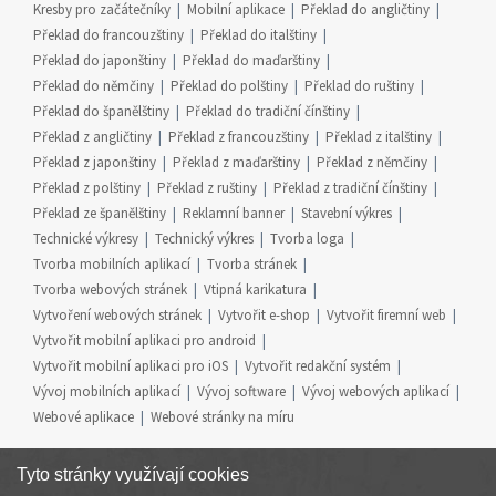
Kresby pro začátečníky
Mobilní aplikace
Překlad do angličtiny
Překlad do francouzštiny
Překlad do italštiny
Překlad do japonštiny
Překlad do maďarštiny
Překlad do němčiny
Překlad do polštiny
Překlad do ruštiny
Překlad do španělštiny
Překlad do tradiční čínštiny
Překlad z angličtiny
Překlad z francouzštiny
Překlad z italštiny
Překlad z japonštiny
Překlad z maďarštiny
Překlad z němčiny
Překlad z polštiny
Překlad z ruštiny
Překlad z tradiční čínštiny
Překlad ze španělštiny
Reklamní banner
Stavební výkres
Technické výkresy
Technický výkres
Tvorba loga
Tvorba mobilních aplikací
Tvorba stránek
Tvorba webových stránek
Vtipná karikatura
Vytvoření webových stránek
Vytvořit e-shop
Vytvořit firemní web
Vytvořit mobilní aplikaci pro android
Vytvořit mobilní aplikaci pro iOS
Vytvořit redakční systém
Vývoj mobilních aplikací
Vývoj software
Vývoj webových aplikací
Webové aplikace
Webové stránky na míru
Tyto stránky využívají cookies