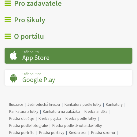
Pro zadavatele
Pro šikuly
O portálu
Stáhnout v
App Store
Stáhnout na
Google Play
Ilustrace
Jednoduchá kresba
Karikatura podle fotky
Karikatury
Karikatura z fotky
Karikatura na zakázku
Kresba anděla
Kresba obličeje
Kresba pejska
Kresba podle fotky
Kresba podle fotografie
Kresba podle těhotenské fotky
Kresba portrétu
Kresba postavy
Kresba psa
Kresba stromu