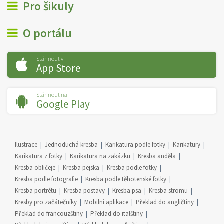
Pro šikuly
O portálu
Stáhnout v
App Store
Stáhnout na
Google Play
Ilustrace
Jednoduchá kresba
Karikatura podle fotky
Karikatury
Karikatura z fotky
Karikatura na zakázku
Kresba anděla
Kresba obličeje
Kresba pejska
Kresba podle fotky
Kresba podle fotografie
Kresba podle těhotenské fotky
Kresba portrétu
Kresba postavy
Kresba psa
Kresba stromu
Kresby pro začátečníky
Mobilní aplikace
Překlad do angličtiny
Překlad do francouzštiny
Překlad do italštiny