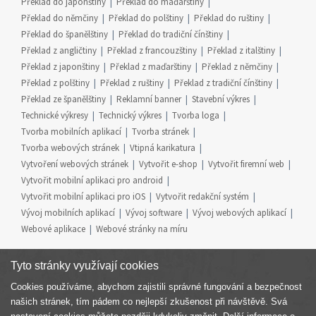
Překlad do japonštiny
Překlad do maďarštiny
Překlad do němčiny
Překlad do polštiny
Překlad do ruštiny
Překlad do španělštiny
Překlad do tradiční čínštiny
Překlad z angličtiny
Překlad z francouzštiny
Překlad z italštiny
Překlad z japonštiny
Překlad z maďarštiny
Překlad z němčiny
Překlad z polštiny
Překlad z ruštiny
Překlad z tradiční čínštiny
Překlad ze španělštiny
Reklamní banner
Stavební výkres
Technické výkresy
Technický výkres
Tvorba loga
Tvorba mobilních aplikací
Tvorba stránek
Tvorba webových stránek
Vtipná karikatura
Vytvoření webových stránek
Vytvořit e-shop
Vytvořit firemní web
Vytvořit mobilní aplikaci pro android
Vytvořit mobilní aplikaci pro iOS
Vytvořit redakční systém
Vývoj mobilních aplikací
Vývoj software
Vývoj webových aplikací
Webové aplikace
Webové stránky na míru
Tyto stránky využívají cookies
Cookies používáme, abychom zajistili správné fungování a bezpečnost
Součást skupiny
našich stránek, tím pádem co nejlepší zkušenost při návštěvě. Svá