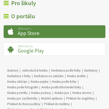
Pro šikuly
O portálu
Stáhnout v
App Store
Stáhnout na
Google Play
Ilustrace
Jednoduchá kresba
Karikatura podle fotky
Karikatury
Karikatura z fotky
Karikatura na zakázku
Kresba anděla
Kresba obličeje
Kresba pejska
Kresba podle fotky
Kresba podle fotografie
Kresba podle těhotenské fotky
Kresba portrétu
Kresba postavy
Kresba psa
Kresba stromu
Kresby pro začátečníky
Mobilní aplikace
Překlad do angličtiny
Překlad do francouzštiny
Překlad do italštiny