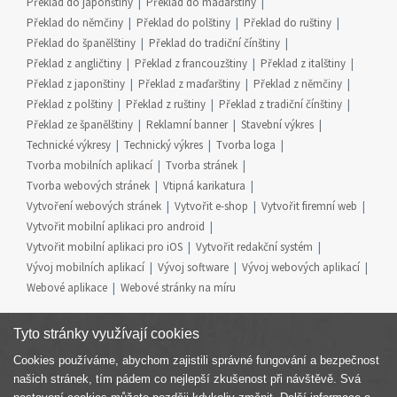
Překlad do japonštiny
Překlad do maďarštiny
Překlad do němčiny
Překlad do polštiny
Překlad do ruštiny
Překlad do španělštiny
Překlad do tradiční čínštiny
Překlad z angličtiny
Překlad z francouzštiny
Překlad z italštiny
Překlad z japonštiny
Překlad z maďarštiny
Překlad z němčiny
Překlad z polštiny
Překlad z ruštiny
Překlad z tradiční čínštiny
Překlad ze španělštiny
Reklamní banner
Stavební výkres
Technické výkresy
Technický výkres
Tvorba loga
Tvorba mobilních aplikací
Tvorba stránek
Tvorba webových stránek
Vtipná karikatura
Vytvoření webových stránek
Vytvořit e-shop
Vytvořit firemní web
Vytvořit mobilní aplikaci pro android
Vytvořit mobilní aplikaci pro iOS
Vytvořit redakční systém
Vývoj mobilních aplikací
Vývoj software
Vývoj webových aplikací
Webové aplikace
Webové stránky na míru
Tyto stránky využívají cookies
Cookies používáme, abychom zajistili správné fungování a bezpečnost
Součást skupiny
našich stránek, tím pádem co nejlepší zkušenost při návštěvě. Svá