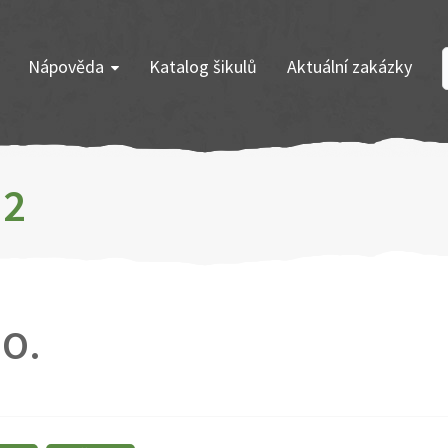
Nápověda
Katalog šikulů
Aktuální zakázky
 2
 O.