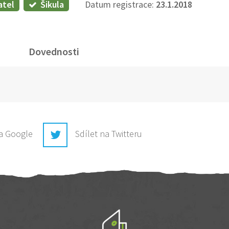
atel
Šikula
Datum registrace:
23.1.2018
Dovednosti
na Google
Sdílet na Twitteru