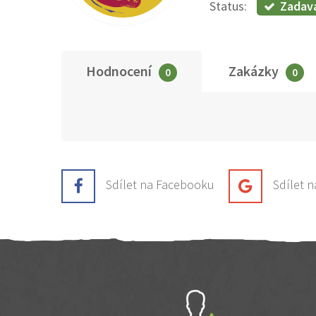
Zadav
Status:
Hodnocení
Zakázky
0
0
Sdílet na Facebooku
Sdílet 