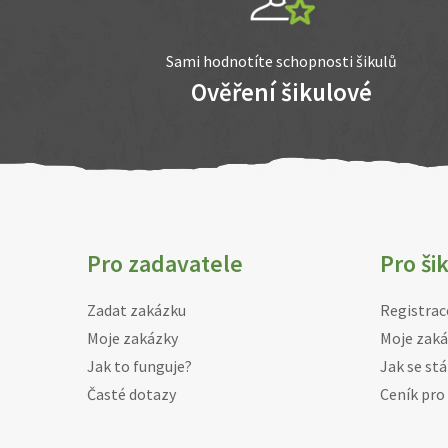
Sami hodnotíte schopnosti šikulů
Ověření šikulové
Pro zadavatele
Pro ši
Zadat zakázku
Registrac
Moje zakázky
Moje zaká
Jak to funguje?
Jak se stá
Časté dotazy
Ceník pro 