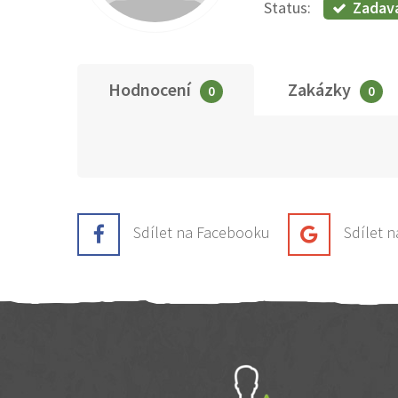
Zadav
Status:
Hodnocení
Zakázky
0
0
Sdílet na Facebooku
Sdílet 