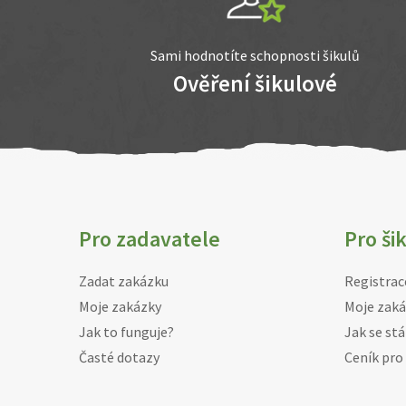
Sami hodnotíte schopnosti šikulů
Ověření šikulové
Pro zadavatele
Pro ši
Zadat zakázku
Registrac
Moje zakázky
Moje zaká
Jak to funguje?
Jak se stá
Časté dotazy
Ceník pro 