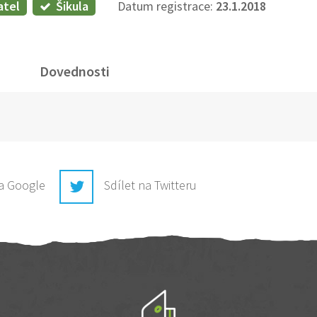
atel
Šikula
Datum registrace:
23.1.2018
Dovednosti
na Google
Sdílet na Twitteru