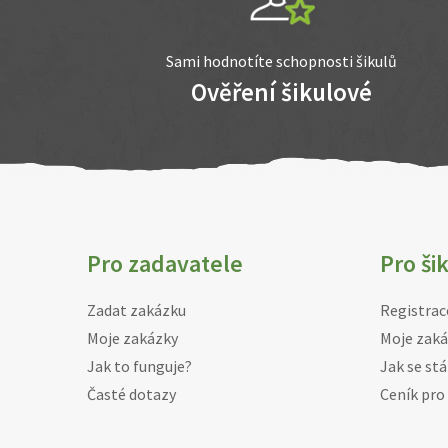
Sami hodnotíte schopnosti šikulů
Ověření šikulové
Pro zadavatele
Pro ši
Zadat zakázku
Registrac
Moje zakázky
Moje zaká
Jak to funguje?
Jak se stá
Časté dotazy
Ceník pro 