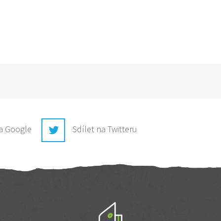
na Google
Sdílet na Twitteru