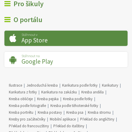
Pro šikuly
O portálu
Stáhnout v
App Store
Stáhnout na
Google Play
Ilustrace
Jednoduchá kresba
Karikatura podle fotky
Karikatury
Karikatura z fotky
Karikatura na zakázku
Kresba anděla
Kresba obličeje
Kresba pejska
Kresba podle fotky
Kresba podle fotografie
Kresba podle těhotenské fotky
Kresba portrétu
Kresba postavy
Kresba psa
Kresba stromu
Kresby pro začátečníky
Mobilní aplikace
Překlad do angličtiny
Překlad do francouzštiny
Překlad do italštiny