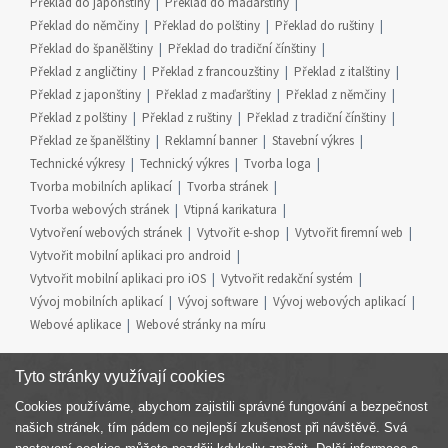
Překlad do japonštiny
Překlad do maďarštiny
Překlad do němčiny
Překlad do polštiny
Překlad do ruštiny
Překlad do španělštiny
Překlad do tradiční čínštiny
Překlad z angličtiny
Překlad z francouzštiny
Překlad z italštiny
Překlad z japonštiny
Překlad z maďarštiny
Překlad z němčiny
Překlad z polštiny
Překlad z ruštiny
Překlad z tradiční čínštiny
Překlad ze španělštiny
Reklamní banner
Stavební výkres
Technické výkresy
Technický výkres
Tvorba loga
Tvorba mobilních aplikací
Tvorba stránek
Tvorba webových stránek
Vtipná karikatura
Vytvoření webových stránek
Vytvořit e-shop
Vytvořit firemní web
Vytvořit mobilní aplikaci pro android
Vytvořit mobilní aplikaci pro iOS
Vytvořit redakční systém
Vývoj mobilních aplikací
Vývoj software
Vývoj webových aplikací
Webové aplikace
Webové stránky na míru
Tyto stránky využívají cookies
Cookies používáme, abychom zajistili správné fungování a bezpečnost
Součást skupiny
našich stránek, tím pádem co nejlepší zkušenost při návštěvě. Svá