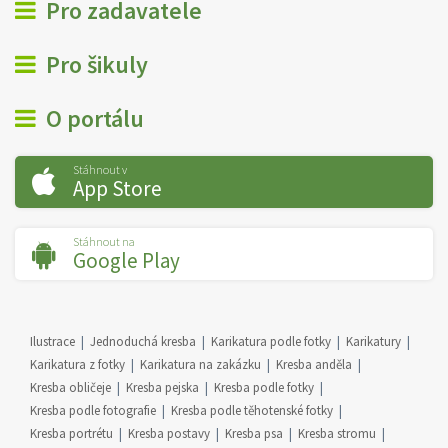
Pro zadavatele
Pro šikuly
O portálu
Stáhnout v
App Store
Stáhnout na
Google Play
Ilustrace
Jednoduchá kresba
Karikatura podle fotky
Karikatury
Karikatura z fotky
Karikatura na zakázku
Kresba anděla
Kresba obličeje
Kresba pejska
Kresba podle fotky
Kresba podle fotografie
Kresba podle těhotenské fotky
Kresba portrétu
Kresba postavy
Kresba psa
Kresba stromu