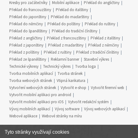
Kresby pro začátečníky
Mobilní aplikace
Překlad do angličtiny
Překlad do francouzštiny
Překlad do italštiny
Překlad do japonštiny
Překlad do maďarštiny
Překlad do němčiny
Překlad do polštiny
Překlad do ruštiny
Překlad do španělštiny
Překlad do tradiční čínštiny
Překlad z angličtiny
Překlad z francouzštiny
Překlad z italštiny
Překlad z japonštiny
Překlad z maďarštiny
Překlad z němčiny
Překlad z polštiny
Překlad z ruštiny
Překlad z tradiční čínštiny
Překlad ze španělštiny
Reklamní banner
Stavební výkres
Technické výkresy
Technický výkres
Tvorba loga
Tvorba mobilních aplikací
Tvorba stránek
Tvorba webových stránek
Vtipná karikatura
Vytvoření webových stránek
Vytvořit e-shop
Vytvořit firemní web
Vytvořit mobilní aplikaci pro android
Vytvořit mobilní aplikaci pro iOS
Vytvořit redakční systém
Vývoj mobilních aplikací
Vývoj software
Vývoj webových aplikací
Webové aplikace
Webové stránky na míru
Tyto stránky využívají cookies