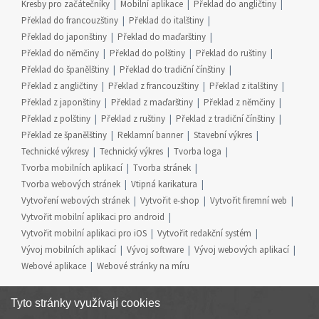
Kresby pro začátečníky
Mobilní aplikace
Překlad do angličtiny
Překlad do francouzštiny
Překlad do italštiny
Překlad do japonštiny
Překlad do maďarštiny
Překlad do němčiny
Překlad do polštiny
Překlad do ruštiny
Překlad do španělštiny
Překlad do tradiční čínštiny
Překlad z angličtiny
Překlad z francouzštiny
Překlad z italštiny
Překlad z japonštiny
Překlad z maďarštiny
Překlad z němčiny
Překlad z polštiny
Překlad z ruštiny
Překlad z tradiční čínštiny
Překlad ze španělštiny
Reklamní banner
Stavební výkres
Technické výkresy
Technický výkres
Tvorba loga
Tvorba mobilních aplikací
Tvorba stránek
Tvorba webových stránek
Vtipná karikatura
Vytvoření webových stránek
Vytvořit e-shop
Vytvořit firemní web
Vytvořit mobilní aplikaci pro android
Vytvořit mobilní aplikaci pro iOS
Vytvořit redakční systém
Vývoj mobilních aplikací
Vývoj software
Vývoj webových aplikací
Webové aplikace
Webové stránky na míru
Tyto stránky využívají cookies