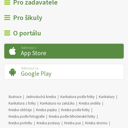
Pro zadavatele
Pro šikuly
O portálu
Stáhnout v
App Store
Stáhnout na
Google Play
Ilustrace
Jednoduchá kresba
Karikatura podle fotky
Karikatury
Karikatura z fotky
Karikatura na zakázku
Kresba anděla
Kresba obličeje
Kresba pejska
Kresba podle fotky
Kresba podle fotografie
Kresba podle těhotenské fotky
Kresba portrétu
Kresba postavy
Kresba psa
Kresba stromu