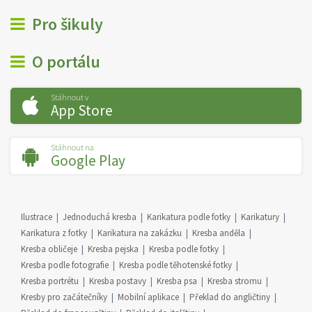
Pro šikuly
O portálu
Stáhnout v
App Store
Stáhnout na
Google Play
Ilustrace
Jednoduchá kresba
Karikatura podle fotky
Karikatury
Karikatura z fotky
Karikatura na zakázku
Kresba anděla
Kresba obličeje
Kresba pejska
Kresba podle fotky
Kresba podle fotografie
Kresba podle těhotenské fotky
Kresba portrétu
Kresba postavy
Kresba psa
Kresba stromu
Kresby pro začátečníky
Mobilní aplikace
Překlad do angličtiny