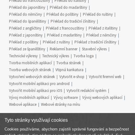
Překlad do francouzštiny
Překlad do italštiny
Překlad do japonštiny
Překlad do maďarštiny
Překlad do němčiny
Překlad do polštiny
Překlad do ruštiny
Překlad do španělštiny
Překlad do tradiční čínštiny
Překlad z angličtiny
Překlad z francouzštiny
Překlad z italštiny
Překlad z japonštiny
Překlad z maďarštiny
Překlad z němčiny
Překlad z polštiny
Překlad z ruštiny
Překlad z tradiční čínštiny
Překlad ze španělštiny
Reklamní banner
Stavební výkres
Technické výkresy
Technický výkres
Tvorba loga
Tvorba mobilních aplikací
Tvorba stránek
Tvorba webových stránek
Vtipná karikatura
Vytvoření webových stránek
Vytvořit e-shop
Vytvořit firemní web
Vytvořit mobilní aplikaci pro android
Vytvořit mobilní aplikaci pro iOS
Vytvořit redakční systém
Vývoj mobilních aplikací
Vývoj software
Vývoj webových aplikací
Webové aplikace
Webové stránky na míru
Tyto stránky využívají cookies
Cookies používáme, abychom zajistili správné fungování a bezpečnost