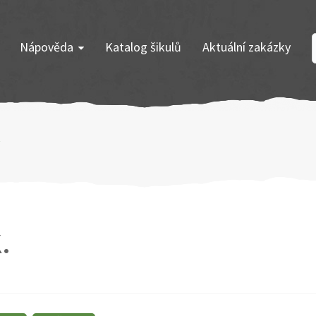
Nápověda
Katalog šikulů
Aktuální zakázky
v
.