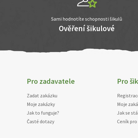
Sami hodnotíte schopnosti šikulů
Ověření šikulové
Pro zadavatele
Pro ši
Zadat zakázku
Registrac
Moje zakázky
Moje zaká
Jak to funguje?
Jak se stá
Časté dotazy
Ceník pro 