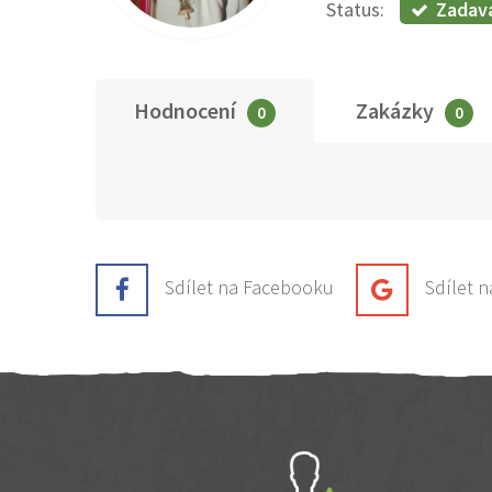
Zadav
Status:
Hodnocení
Zakázky
0
0
Sdílet na Facebooku
Sdílet 