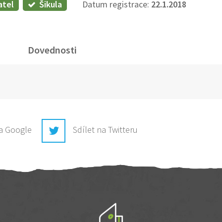
atel
Šikula
Datum registrace:
22.1.2018
Dovednosti
na Google
Sdílet na Twitteru