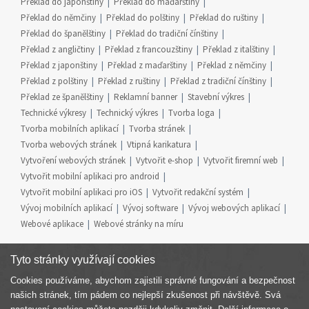
Překlad do japonštiny
Překlad do maďarštiny
Překlad do němčiny
Překlad do polštiny
Překlad do ruštiny
Překlad do španělštiny
Překlad do tradiční čínštiny
Překlad z angličtiny
Překlad z francouzštiny
Překlad z italštiny
Překlad z japonštiny
Překlad z maďarštiny
Překlad z němčiny
Překlad z polštiny
Překlad z ruštiny
Překlad z tradiční čínštiny
Překlad ze španělštiny
Reklamní banner
Stavební výkres
Technické výkresy
Technický výkres
Tvorba loga
Tvorba mobilních aplikací
Tvorba stránek
Tvorba webových stránek
Vtipná karikatura
Vytvoření webových stránek
Vytvořit e-shop
Vytvořit firemní web
Vytvořit mobilní aplikaci pro android
Vytvořit mobilní aplikaci pro iOS
Vytvořit redakční systém
Vývoj mobilních aplikací
Vývoj software
Vývoj webových aplikací
Webové aplikace
Webové stránky na míru
Tyto stránky využívají cookies
Cookies používáme, abychom zajistili správné fungování a bezpečnost
Součást skupiny
našich stránek, tím pádem co nejlepší zkušenost při návštěvě. Svá