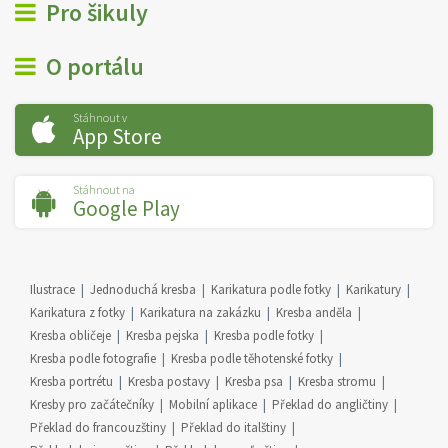
Pro šikuly
O portálu
Stáhnout v
App Store
Stáhnout na
Google Play
Ilustrace
Jednoduchá kresba
Karikatura podle fotky
Karikatury
Karikatura z fotky
Karikatura na zakázku
Kresba anděla
Kresba obličeje
Kresba pejska
Kresba podle fotky
Kresba podle fotografie
Kresba podle těhotenské fotky
Kresba portrétu
Kresba postavy
Kresba psa
Kresba stromu
Kresby pro začátečníky
Mobilní aplikace
Překlad do angličtiny
Překlad do francouzštiny
Překlad do italštiny