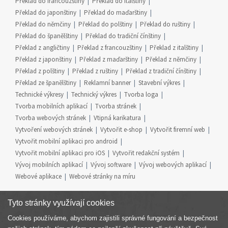
Překlad do francouzštiny
Překlad do italštiny
Překlad do japonštiny
Překlad do maďarštiny
Překlad do němčiny
Překlad do polštiny
Překlad do ruštiny
Překlad do španělštiny
Překlad do tradiční čínštiny
Překlad z angličtiny
Překlad z francouzštiny
Překlad z italštiny
Překlad z japonštiny
Překlad z maďarštiny
Překlad z němčiny
Překlad z polštiny
Překlad z ruštiny
Překlad z tradiční čínštiny
Překlad ze španělštiny
Reklamní banner
Stavební výkres
Technické výkresy
Technický výkres
Tvorba loga
Tvorba mobilních aplikací
Tvorba stránek
Tvorba webových stránek
Vtipná karikatura
Vytvoření webových stránek
Vytvořit e-shop
Vytvořit firemní web
Vytvořit mobilní aplikaci pro android
Vytvořit mobilní aplikaci pro iOS
Vytvořit redakční systém
Vývoj mobilních aplikací
Vývoj software
Vývoj webových aplikací
Webové aplikace
Webové stránky na míru
Tyto stránky využívají cookies
Cookies používáme, abychom zajistili správné fungování a bezpečnost