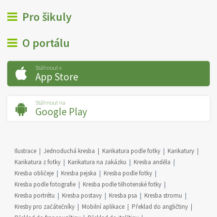
Pro šikuly
O portálu
Stáhnout v
App Store
Stáhnout na
Google Play
Ilustrace
Jednoduchá kresba
Karikatura podle fotky
Karikatury
Karikatura z fotky
Karikatura na zakázku
Kresba anděla
Kresba obličeje
Kresba pejska
Kresba podle fotky
Kresba podle fotografie
Kresba podle těhotenské fotky
Kresba portrétu
Kresba postavy
Kresba psa
Kresba stromu
Kresby pro začátečníky
Mobilní aplikace
Překlad do angličtiny