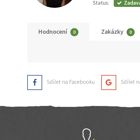
Zadav
Status:
Hodnocení
Zakázky
0
0
Sdílet na Facebooku
Sdílet 