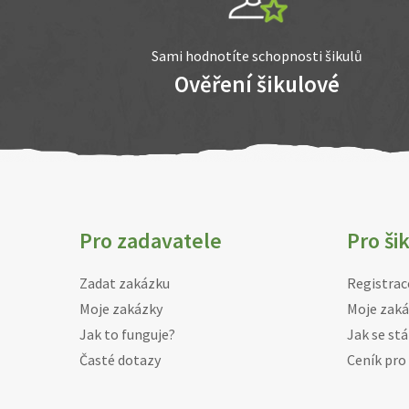
Sami hodnotíte schopnosti šikulů
Ověření šikulové
Pro zadavatele
Pro ši
Zadat zakázku
Registrac
Moje zakázky
Moje zaká
Jak to funguje?
Jak se stá
Časté dotazy
Ceník pro 