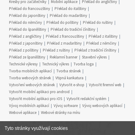
Kresby pro začátečníky
Mobilní aplikace
Překlad do angličtiny
Překlad do francouzštiny
Překlad do italštiny
Překlad do japonštiny
Překlad do maďarštiny
Překlad do němčiny
Překlad do polštiny
Překlad do ruštiny
Překlad do španělštiny
Překlad do tradiční čínštiny
Překlad z angličtiny
Překlad z francouzštiny
Překlad z italštiny
Překlad z japonštiny
Překlad z maďarštiny
Překlad z němčiny
Překlad z polštiny
Překlad z ruštiny
Překlad z tradiční čínštiny
Překlad ze španělštiny
Reklamní banner
Stavební výkres
Technické výkresy
Technický výkres
Tvorba loga
Tvorba mobilních aplikací
Tvorba stránek
Tvorba webových stránek
Vtipná karikatura
Vytvoření webových stránek
Vytvořit e-shop
Vytvořit firemní web
Vytvořit mobilní aplikaci pro android
Vytvořit mobilní aplikaci pro iOS
Vytvořit redakční systém
Vývoj mobilních aplikací
Vývoj software
Vývoj webových aplikací
Webové aplikace
Webové stránky na míru
Tyto stránky využívají cookies