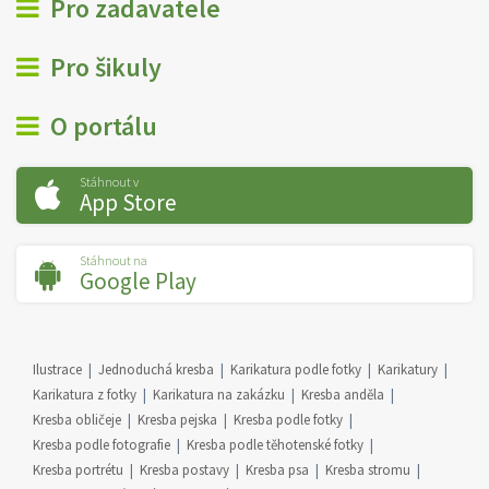
Pro zadavatele
Pro šikuly
O portálu
Stáhnout v
App Store
Stáhnout na
Google Play
Ilustrace
Jednoduchá kresba
Karikatura podle fotky
Karikatury
Karikatura z fotky
Karikatura na zakázku
Kresba anděla
Kresba obličeje
Kresba pejska
Kresba podle fotky
Kresba podle fotografie
Kresba podle těhotenské fotky
Kresba portrétu
Kresba postavy
Kresba psa
Kresba stromu