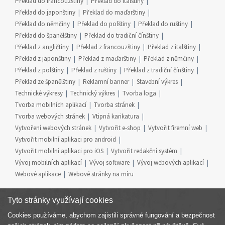
Překlad do francouzštiny
Překlad do italštiny
Překlad do japonštiny
Překlad do maďarštiny
Překlad do němčiny
Překlad do polštiny
Překlad do ruštiny
Překlad do španělštiny
Překlad do tradiční čínštiny
Překlad z angličtiny
Překlad z francouzštiny
Překlad z italštiny
Překlad z japonštiny
Překlad z maďarštiny
Překlad z němčiny
Překlad z polštiny
Překlad z ruštiny
Překlad z tradiční čínštiny
Překlad ze španělštiny
Reklamní banner
Stavební výkres
Technické výkresy
Technický výkres
Tvorba loga
Tvorba mobilních aplikací
Tvorba stránek
Tvorba webových stránek
Vtipná karikatura
Vytvoření webových stránek
Vytvořit e-shop
Vytvořit firemní web
Vytvořit mobilní aplikaci pro android
Vytvořit mobilní aplikaci pro iOS
Vytvořit redakční systém
Vývoj mobilních aplikací
Vývoj software
Vývoj webových aplikací
Webové aplikace
Webové stránky na míru
Tyto stránky využívají cookies
Cookies používáme, abychom zajistili správné fungování a bezpečnost