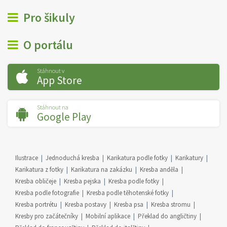
Pro šikuly
O portálu
Stáhnout v
App Store
Stáhnout na
Google Play
Ilustrace
Jednoduchá kresba
Karikatura podle fotky
Karikatury
Karikatura z fotky
Karikatura na zakázku
Kresba anděla
Kresba obličeje
Kresba pejska
Kresba podle fotky
Kresba podle fotografie
Kresba podle těhotenské fotky
Kresba portrétu
Kresba postavy
Kresba psa
Kresba stromu
Kresby pro začátečníky
Mobilní aplikace
Překlad do angličtiny