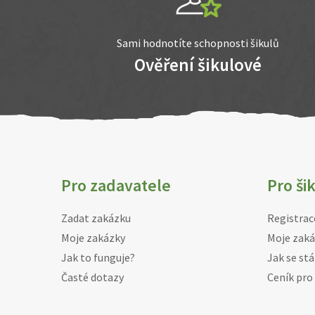
Sami hodnotíte schopnosti šikulů
Ověření šikulové
Pro zadavatele
Pro ši
Zadat zakázku
Registrac
Moje zakázky
Moje zaká
Jak to funguje?
Jak se stá
Časté dotazy
Ceník pro 