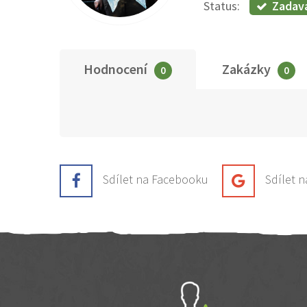
Zadav
Status:
Hodnocení
Zakázky
0
0
Sdílet na Facebooku
Sdílet 