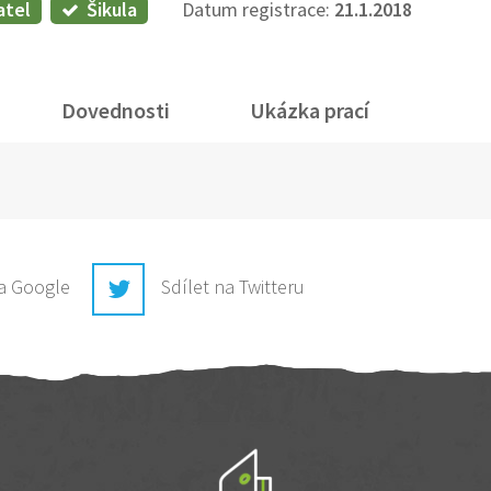
atel
Šikula
Datum registrace:
21.1.2018
Dovednosti
Ukázka prací
na Google
Sdílet na Twitteru