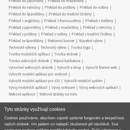
Překlad do japonštiny
Překlad do maďarštiny
Překlad do němčiny
Překlad do polštiny
Překlad do ruštiny
Překlad do španělštiny
Překlad do tradiční čínštiny
Překlad z angličtiny
Překlad z francouzštiny
Překlad z italštiny
Překlad z japonštiny
Překlad z maďarštiny
Překlad z němčiny
Překlad z polštiny
Překlad z ruštiny
Překlad z tradiční čínštiny
Překlad ze španělštiny
Reklamní banner
Stavební výkres
Technické výkresy
Technický výkres
Tvorba loga
Tvorba mobilních aplikací
Tvorba stránek
Tvorba webových stránek
Vtipná karikatura
Vytvoření webových stránek
Vytvořit e-shop
Vytvořit firemní web
Vytvořit mobilní aplikaci pro android
Vytvořit mobilní aplikaci pro iOS
Vytvořit redakční systém
Vývoj mobilních aplikací
Vývoj software
Vývoj webových aplikací
Webové aplikace
Webové stránky na míru
Tyto stránky využívají cookies
Cookies používáme, abychom zajistili správné fungování a bezpečnost
Součást skupiny
našich stránek, tím pádem co nejlepší zkušenost při návštěvě. Svá