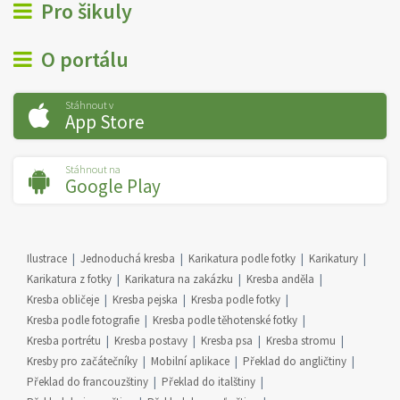
Pro šikuly
O portálu
Stáhnout v
App Store
Stáhnout na
Google Play
Ilustrace
Jednoduchá kresba
Karikatura podle fotky
Karikatury
Karikatura z fotky
Karikatura na zakázku
Kresba anděla
Kresba obličeje
Kresba pejska
Kresba podle fotky
Kresba podle fotografie
Kresba podle těhotenské fotky
Kresba portrétu
Kresba postavy
Kresba psa
Kresba stromu
Kresby pro začátečníky
Mobilní aplikace
Překlad do angličtiny
Překlad do francouzštiny
Překlad do italštiny