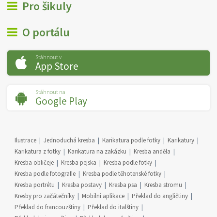
Pro šikuly
O portálu
Stáhnout v
App Store
Stáhnout na
Google Play
Ilustrace
Jednoduchá kresba
Karikatura podle fotky
Karikatury
Karikatura z fotky
Karikatura na zakázku
Kresba anděla
Kresba obličeje
Kresba pejska
Kresba podle fotky
Kresba podle fotografie
Kresba podle těhotenské fotky
Kresba portrétu
Kresba postavy
Kresba psa
Kresba stromu
Kresby pro začátečníky
Mobilní aplikace
Překlad do angličtiny
Překlad do francouzštiny
Překlad do italštiny