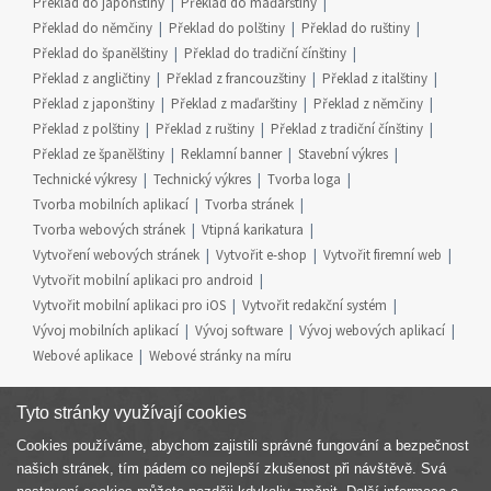
Překlad do japonštiny
Překlad do maďarštiny
Překlad do němčiny
Překlad do polštiny
Překlad do ruštiny
Překlad do španělštiny
Překlad do tradiční čínštiny
Překlad z angličtiny
Překlad z francouzštiny
Překlad z italštiny
Překlad z japonštiny
Překlad z maďarštiny
Překlad z němčiny
Překlad z polštiny
Překlad z ruštiny
Překlad z tradiční čínštiny
Překlad ze španělštiny
Reklamní banner
Stavební výkres
Technické výkresy
Technický výkres
Tvorba loga
Tvorba mobilních aplikací
Tvorba stránek
Tvorba webových stránek
Vtipná karikatura
Vytvoření webových stránek
Vytvořit e-shop
Vytvořit firemní web
Vytvořit mobilní aplikaci pro android
Vytvořit mobilní aplikaci pro iOS
Vytvořit redakční systém
Vývoj mobilních aplikací
Vývoj software
Vývoj webových aplikací
Webové aplikace
Webové stránky na míru
Tyto stránky využívají cookies
Cookies používáme, abychom zajistili správné fungování a bezpečnost
Součást skupiny
našich stránek, tím pádem co nejlepší zkušenost při návštěvě. Svá