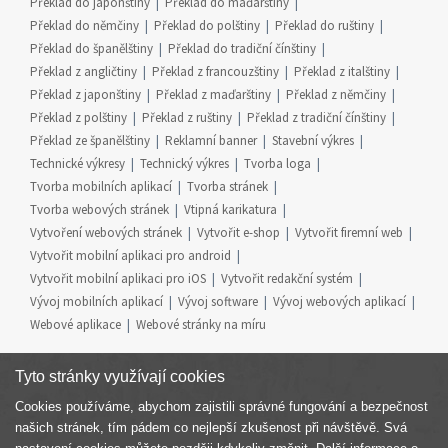
Překlad do japonštiny
Překlad do maďarštiny
Překlad do němčiny
Překlad do polštiny
Překlad do ruštiny
Překlad do španělštiny
Překlad do tradiční čínštiny
Překlad z angličtiny
Překlad z francouzštiny
Překlad z italštiny
Překlad z japonštiny
Překlad z maďarštiny
Překlad z němčiny
Překlad z polštiny
Překlad z ruštiny
Překlad z tradiční čínštiny
Překlad ze španělštiny
Reklamní banner
Stavební výkres
Technické výkresy
Technický výkres
Tvorba loga
Tvorba mobilních aplikací
Tvorba stránek
Tvorba webových stránek
Vtipná karikatura
Vytvoření webových stránek
Vytvořit e-shop
Vytvořit firemní web
Vytvořit mobilní aplikaci pro android
Vytvořit mobilní aplikaci pro iOS
Vytvořit redakční systém
Vývoj mobilních aplikací
Vývoj software
Vývoj webových aplikací
Webové aplikace
Webové stránky na míru
Tyto stránky využívají cookies
Cookies používáme, abychom zajistili správné fungování a bezpečnost
Součást skupiny
našich stránek, tím pádem co nejlepší zkušenost při návštěvě. Svá