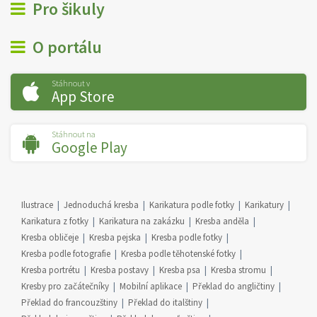
Pro šikuly
O portálu
Stáhnout v
App Store
Stáhnout na
Google Play
Ilustrace
Jednoduchá kresba
Karikatura podle fotky
Karikatury
Karikatura z fotky
Karikatura na zakázku
Kresba anděla
Kresba obličeje
Kresba pejska
Kresba podle fotky
Kresba podle fotografie
Kresba podle těhotenské fotky
Kresba portrétu
Kresba postavy
Kresba psa
Kresba stromu
Kresby pro začátečníky
Mobilní aplikace
Překlad do angličtiny
Překlad do francouzštiny
Překlad do italštiny