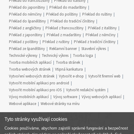
Překlad do francouzštiny
Překlad do italštiny
Překlad do japonštiny
Překlad do maďarštiny
Překlad do němčiny
Překlad do polštiny
Překlad do ruštiny
Překlad do španělštiny
Překlad do tradiční čínštiny
Překlad z angličtiny
Překlad z francouzštiny
Překlad z italštiny
Překlad z japonštiny
Překlad z maďarštiny
Překlad z němčiny
Překlad z polštiny
Překlad z ruštiny
Překlad z tradiční čínštiny
Překlad ze španělštiny
Reklamní banner
Stavební výkres
Technické výkresy
Technický výkres
Tvorba loga
Tvorba mobilních aplikací
Tvorba stránek
Tvorba webových stránek
Vtipná karikatura
Vytvoření webových stránek
Vytvořit e-shop
Vytvořit firemní web
Vytvořit mobilní aplikaci pro android
Vytvořit mobilní aplikaci pro iOS
Vytvořit redakční systém
Vývoj mobilních aplikací
Vývoj software
Vývoj webových aplikací
Webové aplikace
Webové stránky na míru
Tyto stránky využívají cookies
Cookies používáme, abychom zajistili správné fungování a bezpečnost