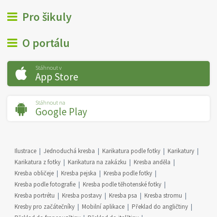
Pro šikuly
O portálu
Stáhnout v
App Store
Stáhnout na
Google Play
Ilustrace
Jednoduchá kresba
Karikatura podle fotky
Karikatury
Karikatura z fotky
Karikatura na zakázku
Kresba anděla
Kresba obličeje
Kresba pejska
Kresba podle fotky
Kresba podle fotografie
Kresba podle těhotenské fotky
Kresba portrétu
Kresba postavy
Kresba psa
Kresba stromu
Kresby pro začátečníky
Mobilní aplikace
Překlad do angličtiny