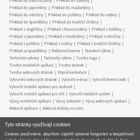
Překlad do francouzštiny
Překlad do italštiny
Překlad do japonštiny
Překlad do maďarštiny
Překlad do němčiny
Překlad do polštiny
Překlad do ruštiny
Překlad do španělštiny
Překlad do tradiční čínštiny
Překlad z angličtiny
Překlad z francouzštiny
Překlad z italštiny
Překlad z japonštiny
Překlad z maďarštiny
Překlad z němčiny
Překlad z polštiny
Překlad z ruštiny
Překlad z tradiční čínštiny
Překlad ze španělštiny
Reklamní banner
Stavební výkres
Technické výkresy
Technický výkres
Tvorba loga
Tvorba mobilních aplikací
Tvorba stránek
Tvorba webových stránek
Vtipná karikatura
Vytvoření webových stránek
Vytvořit e-shop
Vytvořit firemní web
Vytvořit mobilní aplikaci pro android
Vytvořit mobilní aplikaci pro iOS
Vytvořit redakční systém
Vývoj mobilních aplikací
Vývoj software
Vývoj webových aplikací
Webové aplikace
Webové stránky na míru
Tyto stránky využívají cookies
Cookies používáme, abychom zajistili správné fungování a bezpečnost