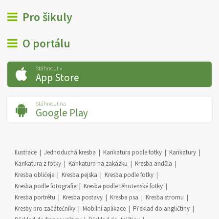
Pro šikuly
O portálu
Stáhnout v
App Store
Stáhnout na
Google Play
Ilustrace
Jednoduchá kresba
Karikatura podle fotky
Karikatury
Karikatura z fotky
Karikatura na zakázku
Kresba anděla
Kresba obličeje
Kresba pejska
Kresba podle fotky
Kresba podle fotografie
Kresba podle těhotenské fotky
Kresba portrétu
Kresba postavy
Kresba psa
Kresba stromu
Kresby pro začátečníky
Mobilní aplikace
Překlad do angličtiny