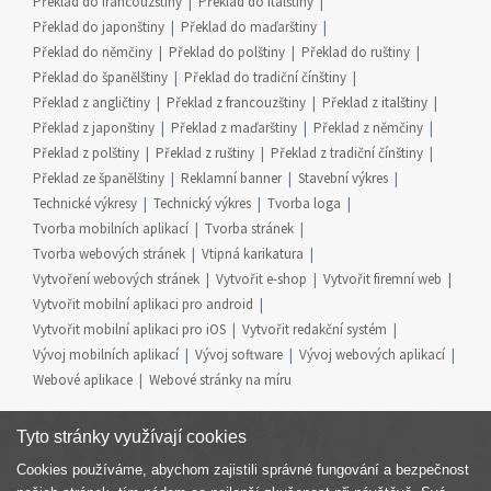
Překlad do francouzštiny
Překlad do italštiny
Překlad do japonštiny
Překlad do maďarštiny
Překlad do němčiny
Překlad do polštiny
Překlad do ruštiny
Překlad do španělštiny
Překlad do tradiční čínštiny
Překlad z angličtiny
Překlad z francouzštiny
Překlad z italštiny
Překlad z japonštiny
Překlad z maďarštiny
Překlad z němčiny
Překlad z polštiny
Překlad z ruštiny
Překlad z tradiční čínštiny
Překlad ze španělštiny
Reklamní banner
Stavební výkres
Technické výkresy
Technický výkres
Tvorba loga
Tvorba mobilních aplikací
Tvorba stránek
Tvorba webových stránek
Vtipná karikatura
Vytvoření webových stránek
Vytvořit e-shop
Vytvořit firemní web
Vytvořit mobilní aplikaci pro android
Vytvořit mobilní aplikaci pro iOS
Vytvořit redakční systém
Vývoj mobilních aplikací
Vývoj software
Vývoj webových aplikací
Webové aplikace
Webové stránky na míru
Tyto stránky využívají cookies
Cookies používáme, abychom zajistili správné fungování a bezpečnost