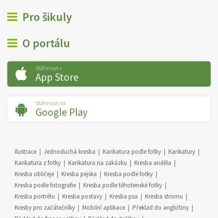
Pro šikuly
O portálu
Stáhnout v
App Store
Stáhnout na
Google Play
Ilustrace
Jednoduchá kresba
Karikatura podle fotky
Karikatury
Karikatura z fotky
Karikatura na zakázku
Kresba anděla
Kresba obličeje
Kresba pejska
Kresba podle fotky
Kresba podle fotografie
Kresba podle těhotenské fotky
Kresba portrétu
Kresba postavy
Kresba psa
Kresba stromu
Kresby pro začátečníky
Mobilní aplikace
Překlad do angličtiny