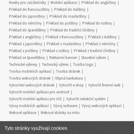
Kresby pro začátečníky
Mobilní aplikace
Překlad do angličtiny
Překlad do francouzštiny
Překlad do italštiny
Překlad do japonštiny
Překlad do maďarštiny
Překlad do němčiny
Překlad do polštiny
Překlad do ruštiny
Překlad do španělštiny
Překlad do tradiční čínštiny
Překlad z angličtiny
Překlad z francouzštiny
Překlad z italštiny
Překlad z japonštiny
Překlad z maďarštiny
Překlad z němčiny
Překlad z polštiny
Překlad z ruštiny
Překlad z tradiční čínštiny
Překlad ze španělštiny
Reklamní banner
Stavební výkres
Technické výkresy
Technický výkres
Tvorba loga
Tvorba mobilních aplikací
Tvorba stránek
Tvorba webových stránek
Vtipná karikatura
Vytvoření webových stránek
Vytvořit e-shop
Vytvořit firemní web
Vytvořit mobilní aplikaci pro android
Vytvořit mobilní aplikaci pro iOS
Vytvořit redakční systém
Vývoj mobilních aplikací
Vývoj software
Vývoj webových aplikací
Webové aplikace
Webové stránky na míru
Tyto stránky využívají cookies