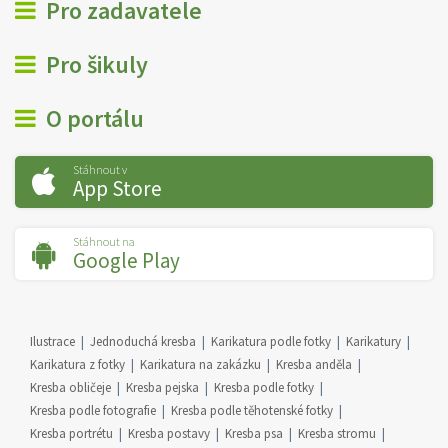
Pro zadavatele
Pro šikuly
O portálu
Stáhnout v
App Store
Stáhnout na
Google Play
Ilustrace
Jednoduchá kresba
Karikatura podle fotky
Karikatury
Karikatura z fotky
Karikatura na zakázku
Kresba anděla
Kresba obličeje
Kresba pejska
Kresba podle fotky
Kresba podle fotografie
Kresba podle těhotenské fotky
Kresba portrétu
Kresba postavy
Kresba psa
Kresba stromu