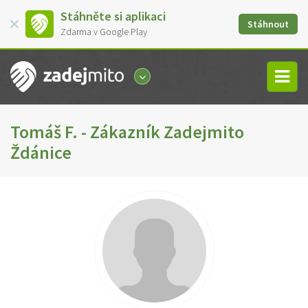
Stáhněte si aplikaci
Stáhnout
Zdarma v Google Play
Tomáš F. - Zákazník Zadejmito
Ždánice