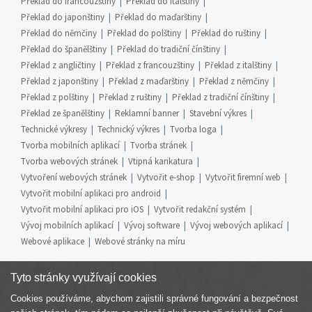
Překlad do francouzštiny
Překlad do italštiny
Překlad do japonštiny
Překlad do maďarštiny
Překlad do němčiny
Překlad do polštiny
Překlad do ruštiny
Překlad do španělštiny
Překlad do tradiční čínštiny
Překlad z angličtiny
Překlad z francouzštiny
Překlad z italštiny
Překlad z japonštiny
Překlad z maďarštiny
Překlad z němčiny
Překlad z polštiny
Překlad z ruštiny
Překlad z tradiční čínštiny
Překlad ze španělštiny
Reklamní banner
Stavební výkres
Technické výkresy
Technický výkres
Tvorba loga
Tvorba mobilních aplikací
Tvorba stránek
Tvorba webových stránek
Vtipná karikatura
Vytvoření webových stránek
Vytvořit e-shop
Vytvořit firemní web
Vytvořit mobilní aplikaci pro android
Vytvořit mobilní aplikaci pro iOS
Vytvořit redakční systém
Vývoj mobilních aplikací
Vývoj software
Vývoj webových aplikací
Webové aplikace
Webové stránky na míru
Tyto stránky využívají cookies
Cookies používáme, abychom zajistili správné fungování a bezpečnost