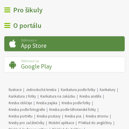
Pro šikuly
O portálu
Stáhnout v
App Store
Stáhnout na
Google Play
Ilustrace
Jednoduchá kresba
Karikatura podle fotky
Karikatury
Karikatura z fotky
Karikatura na zakázku
Kresba anděla
Kresba obličeje
Kresba pejska
Kresba podle fotky
Kresba podle fotografie
Kresba podle těhotenské fotky
Kresba portrétu
Kresba postavy
Kresba psa
Kresba stromu
Kresby pro začátečníky
Mobilní aplikace
Překlad do angličtiny