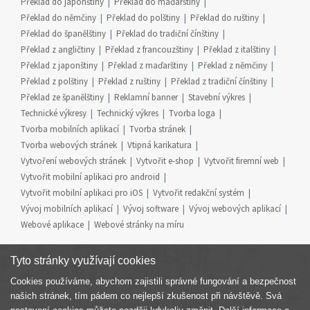
Překlad do japonštiny
Překlad do maďarštiny
Překlad do němčiny
Překlad do polštiny
Překlad do ruštiny
Překlad do španělštiny
Překlad do tradiční čínštiny
Překlad z angličtiny
Překlad z francouzštiny
Překlad z italštiny
Překlad z japonštiny
Překlad z maďarštiny
Překlad z němčiny
Překlad z polštiny
Překlad z ruštiny
Překlad z tradiční čínštiny
Překlad ze španělštiny
Reklamní banner
Stavební výkres
Technické výkresy
Technický výkres
Tvorba loga
Tvorba mobilních aplikací
Tvorba stránek
Tvorba webových stránek
Vtipná karikatura
Vytvoření webových stránek
Vytvořit e-shop
Vytvořit firemní web
Vytvořit mobilní aplikaci pro android
Vytvořit mobilní aplikaci pro iOS
Vytvořit redakční systém
Vývoj mobilních aplikací
Vývoj software
Vývoj webových aplikací
Webové aplikace
Webové stránky na míru
Tyto stránky využívají cookies
Cookies používáme, abychom zajistili správné fungování a bezpečnost
Součást skupiny
našich stránek, tím pádem co nejlepší zkušenost při návštěvě. Svá