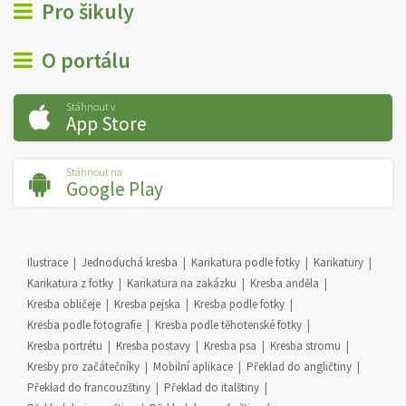
Pro šikuly
O portálu
Stáhnout v
App Store
Stáhnout na
Google Play
Ilustrace
Jednoduchá kresba
Karikatura podle fotky
Karikatury
Karikatura z fotky
Karikatura na zakázku
Kresba anděla
Kresba obličeje
Kresba pejska
Kresba podle fotky
Kresba podle fotografie
Kresba podle těhotenské fotky
Kresba portrétu
Kresba postavy
Kresba psa
Kresba stromu
Kresby pro začátečníky
Mobilní aplikace
Překlad do angličtiny
Překlad do francouzštiny
Překlad do italštiny